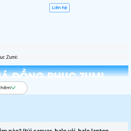
Liên hệ
hục Zumi:
thêm
m nào? (túi canvas, balo vải, balo laptop,