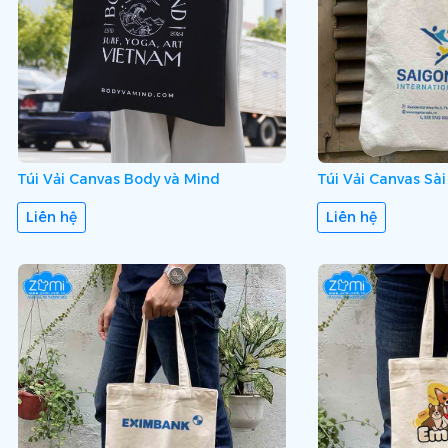
Túi Vải Canvas Body và Mind
Túi Vải Canvas Sài
Liên hệ
Liên hệ