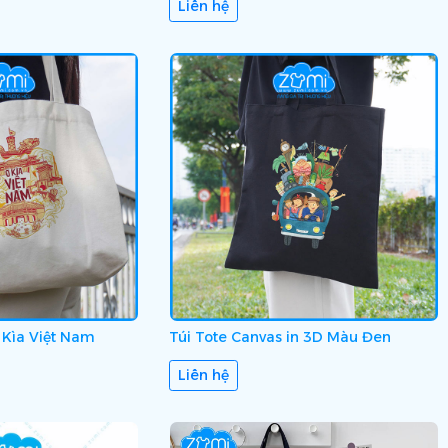
Liên hệ
 Kìa Việt Nam
Túi Tote Canvas in 3D Màu Đen
Liên hệ