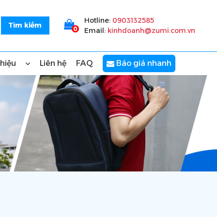
Hotline:
0903132585
0
Email:
kinhdoanh@zumi.com.vn
thiệu
Liên hệ
FAQ
Báo giá nhanh