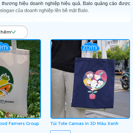
á thương hiệu doanh nghiệp hiệu quả. Balo quảng cáo được
c slogan của doanh nghiệp lên bề mặt Balo.
 gây ấn tượng tốt với khách hàng.
thêm
iá ưu đãi nhất hãy Liên hệ Hotline:
0903 132 585
, Zumi sẽ
anh nghiệp “Nâng Giá Trị Thương Hiệu” và gửi thông điệp trọn
Good Famers Group
Túi Tote Canvas in 3D Màu Xanh