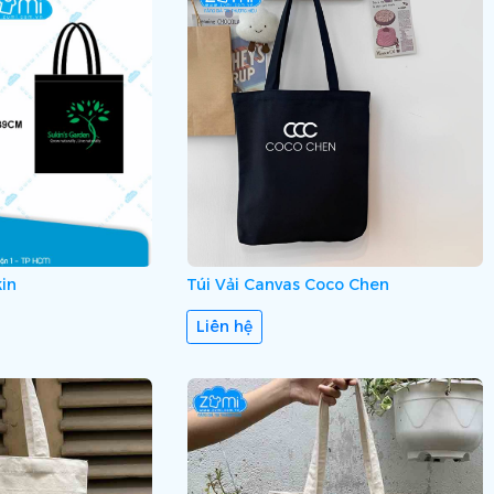
kin
Túi Vải Canvas Coco Chen
Liên hệ