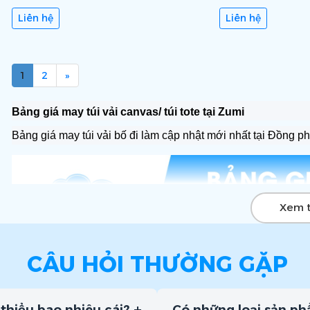
Liên hệ
Liên hệ
1
2
»
Bảng giá may túi vải canvas/ túi tote tại Zumi
Bảng giá may túi vải bố đi làm cập nhật mới nhất tại Đồng p
Xem 
CÂU HỎI THƯỜNG GẶP
+
 thiểu bao nhiêu cái?
Có những loại sản phẩ