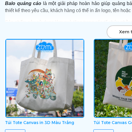
Balo quảng cáo
là một giải pháp hoàn hảo giúp quảng b
thiết kế theo yêu cầu, khách hàng có thể in ấn logo, tên hoặ
Sản phẩm này sử dụng làm quà tặng trong các tổ chức nhằm
Xem 
Để được tư vấn và sở hữu những mẫu Balo quảng cáo với g
đưa ra giải pháp toàn diện và chuyên nghiệp để giúp quý do
vẹn tới khách hàng.
Túi Tote Canvas in 3D Màu Trắng
Túi Tote Canvas 