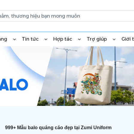
àng
Tin tức
Hợp tác
Trợ giúp
Giới 
999+ Mẫu balo quảng cáo đẹp tại Zumi Uniform