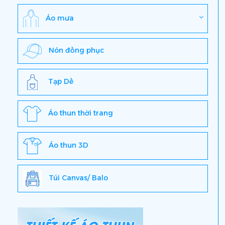
Áo mưa
Nón đồng phục
Tạp Dề
Áo thun thời trang
Áo thun 3D
Túi Canvas/ Balo