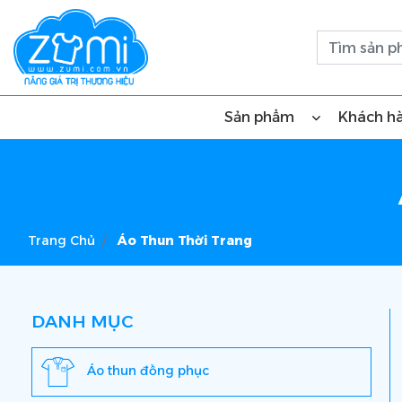
Sản phẩm
Khách h
Trang Chủ
Áo Thun Thời Trang
DANH MỤC
Áo thun đồng phục