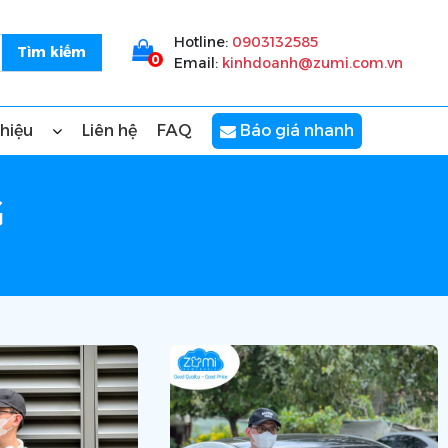
Hotline:
0903132585
0
Email:
kinhdoanh@zumi.com.vn
thiệu
Liên hệ
FAQ
Báo giá nhanh
G