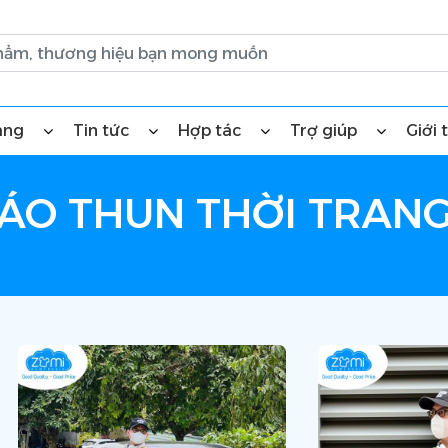
àng
Tin tức
Hợp tác
Trợ giúp
Giới 
ÁO THUN THỜI TRAN