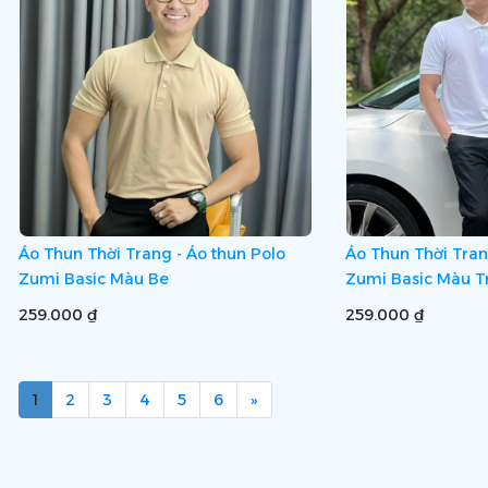
Áo Thun Thời Trang - Áo thun Polo
Áo Thun Thời Tran
Zumi Basic Màu Be
Zumi Basic Màu T
259.000 ₫
259.000 ₫
1
2
3
4
5
6
»