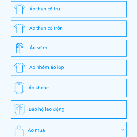
Áo thun cổ trụ
Áo thun cổ tròn
Áo sơ mi
Áo nhóm áo lớp
Áo khoác
Bảo hộ lao động
Áo mưa