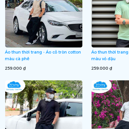
Áo thun thời trang - Áo cổ tròn cotton
Áo thun thời trang
màu cà phê
màu vỏ đậu
259.000 ₫
259.000 ₫