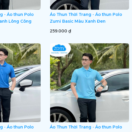
g - Áo thun Polo
Áo Thun Thời Trang - Áo thun Polo
Xanh Lông Công
Zumi Basic Màu Xanh Đen
259.000 ₫
g - Áo thun Polo
Áo Thun Thời Trang - Áo thun Polo