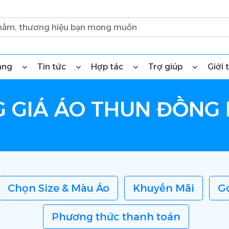
àng
Tin tức
Hợp tác
Trợ giúp
Giới 
 GIÁ ÁO THUN ĐỒNG
Chọn Size & Màu Áo
Khuyến Mãi
G
Phương thức thanh toán