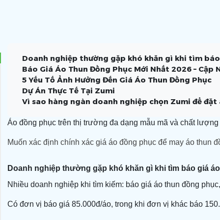
Doanh nghiệp thường gặp khó khăn gì khi tìm báo
Báo Giá Áo Thun Đồng Phục Mới Nhất 2026 – Cập 
5 Yếu Tố Ảnh Hưởng Đến Giá Áo Thun Đồng Phục
Dự Án Thực Tế Tại Zumi
1.Chất liệu vải
Vì sao hàng ngàn doanh nghiệp chọn Zumi để đặt
2. Kiểu áo
1.1. Cotton 100%
3. Công nghệ in
1.2. Cotton 65/35
2.1.Áo cổ tròn
Áo đồng phục trên thị trường đa dạng mẫu mã và chất lượng k
4. Số lượng đặt hàng
1.3. Cá sấu Poly
2.2.Áo polo
3.1 In lụa
5. Các yêu cầu đặc biệt khác
3.2. In PET
Muốn xác định chính xác giá áo đồng phục để may áo thun 
3.3. In chuyển nhiệt
Doanh nghiệp thường gặp khó khăn gì khi tìm báo giá á
Nhiều doanh nghiệp khi tìm kiếm: báo giá áo thun đồng phục
Có đơn vị báo giá 85.000đ/áo, trong khi đơn vị khác báo 15