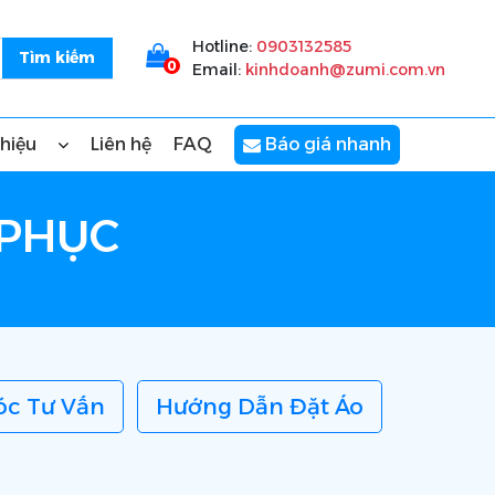
Hotline:
0903132585
0
Email:
kinhdoanh@zumi.com.vn
thiệu
Liên hệ
FAQ
Báo giá nhanh
 PHỤC
óc Tư Vấn
Hướng Dẫn Đặt Áo