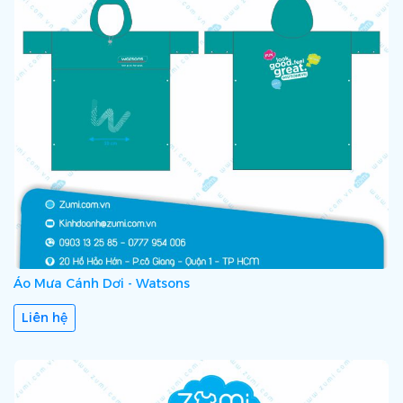
Áo Mưa Cánh Dơi - Watsons
Liên hệ