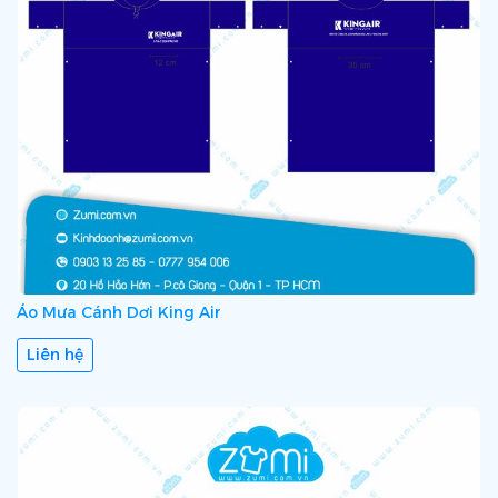
Áo Mưa Cánh Dơi King Air
Liên hệ