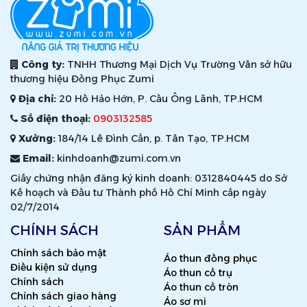
Công ty:
TNHH Thương Mại Dịch Vụ Trường Vân sở hữu
thương hiệu Đồng Phục Zumi
Địa chỉ:
20 Hồ Hảo Hớn, P. Cầu Ông Lãnh, TP.HCM
Số điện thoại:
0903132585
Xưởng:
184/14 Lê Đình Cẩn, p. Tân Tạo, TP.HCM
Email:
kinhdoanh@zumi.com.vn
Giấy chứng nhận đăng ký kinh doanh: 0312840445 do Sở
Kế hoạch và Đầu tư Thành phố Hồ Chí Minh cấp ngày
02/7/2014
CHÍNH SÁCH
SẢN PHẨM
Chính sách bảo mật
Áo thun đồng phục
Điều kiện sử dụng
Áo thun cổ trụ
Chính sách
Áo thun cổ tròn
Chính sách giao hàng
Áo sơ mi