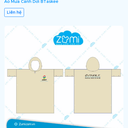
Áo Mưa Cánh Dơi BTaskee
Liên hệ