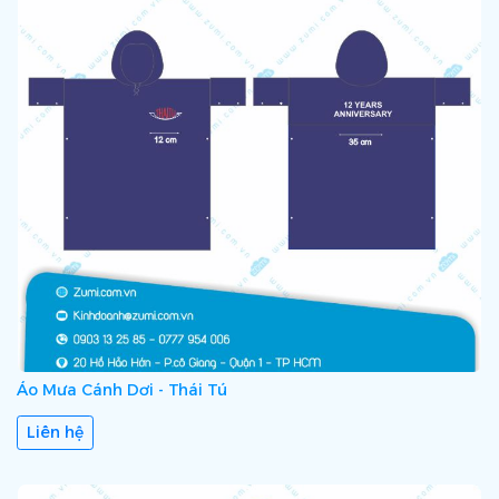
Áo Mưa Cánh Dơi - Thái Tú
Liên hệ