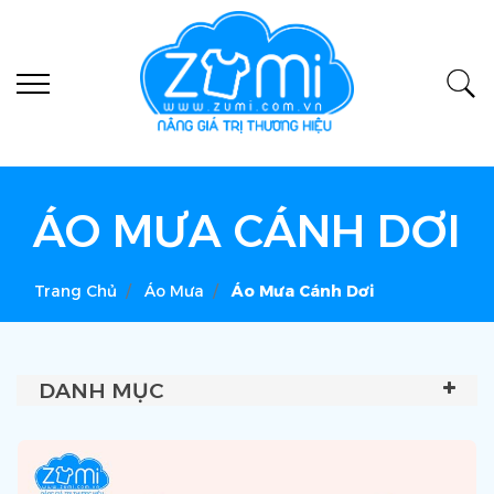
ÁO MƯA CÁNH DƠI
Trang Chủ
Áo Mưa
Áo Mưa Cánh Dơi
DANH MỤC