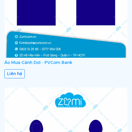
Áo Mưa Cánh Dơi - PVCom Bank
Liên hệ