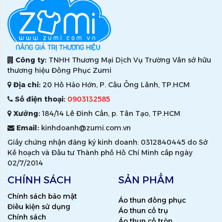
Công ty:
TNHH Thương Mại Dịch Vụ Trường Vân sở hữu
thương hiệu Đồng Phục Zumi
Địa chỉ:
20 Hồ Hảo Hớn, P. Cầu Ông Lãnh, TP.HCM
Số điện thoại:
0903132585
Xưởng:
184/14 Lê Đình Cẩn, p. Tân Tạo, TP.HCM
Email:
kinhdoanh@zumi.com.vn
Giấy chứng nhận đăng ký kinh doanh: 0312840445 do Sở
Kế hoạch và Đầu tư Thành phố Hồ Chí Minh cấp ngày
02/7/2014
CHÍNH SÁCH
SẢN PHẨM
Chính sách bảo mật
Áo thun đồng phục
Điều kiện sử dụng
Áo thun cổ trụ
Chính sách
Áo thun cổ tròn