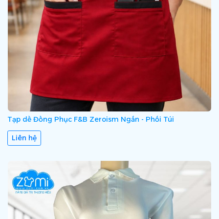
Tạp dề Đồng Phục F&B Zeroism Ngắn - Phối Túi
Liên hệ