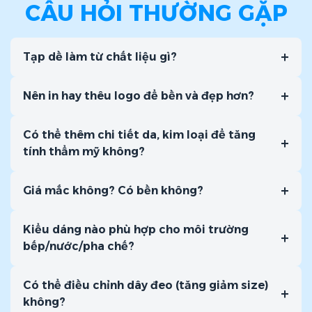
CÂU HỎI THƯỜNG GẶP
Tạp dề dài kaki 65/35 bao gồm in
Tạp dề dài kaki 65/35 không in
+
Tạp dề làm từ chất liệu gì?
Tạp dề ngắn kaki 65/35 bao gồm in
+
Tạp dề ngắn kaki 65/35 không in
Nên in hay thêu logo để bền và đẹp hơn?
Chúng tôi áp dụng
chính sách giá linh hoạt theo số
Có thể thêm chi tiết da, kim loại để tăng
lượng
– số lượng đặt càng nhiều, đơn giá càng ưu đãi.
+
tính thẩm mỹ không?
Quý khách vui lòng liên hệ để được tư vấn chi tiết và nhận
báo giá cụ thể theo nhu cầu.
+
Giá mắc không? Có bền không?
Kiểu dáng nào phù hợp cho môi trường
+
bếp/nước/pha chế?
Có thể điều chỉnh dây đeo (tăng giảm size)
+
không?