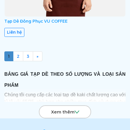
Tạp Dề Đồng Phục VU COFFEE
Liên hệ
1
2
3
»
BẢNG GIÁ TẠP DỀ THEO SỐ LƯỢNG VÀ LOẠI SẢN
PHẨM
Chúng tôi cung cấp các loại tạp dề kaki chất lượng cao với
tỷ lệ vải 65/35, phù hợp cho nhiều mục đích sử dụng như
nhà hàng, quán cà phê, xưởng sản xuất... Giá tạp dề được
Xem thêm
phân chia theo loại (dài/ngắn), có hoặc không bao gồm in
logo/thông tin, và thay đổi tùy theo số lượng đặt hàng: