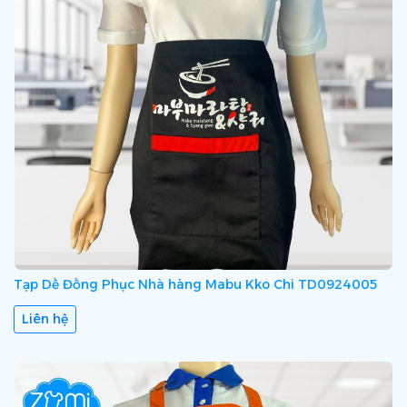
Tạp Dề Đồng Phục Nhà hàng Mabu Kko Chi TD0924005
Liên hệ