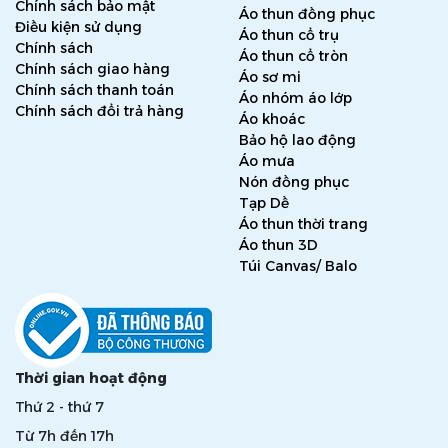
Chính sách bảo mật
Áo thun đồng phục
Điều kiện sử dụng
Áo thun cổ trụ
Chính sách
Áo thun cổ tròn
Chính sách giao hàng
Áo sơ mi
Chính sách thanh toán
Áo nhóm áo lớp
Chính sách đổi trả hàng
Áo khoác
Bảo hộ lao động
2. Vải Canvas
Áo mưa
Đặc tính chính
: Dày, chắc, bề mặt hơi thô
Nón đồng phục
Cảm giác
: Cứng hơn kaki, phong cách “bụi – thủ công”
Tạp Dề
Ưu điểm
: Rất bền, thẩm mỹ cao, lên form đẹp
Áo thun thời trang
Áo thun 3D
Phù hợp
: Tạp dề concept quán cà phê, barber, workshop
Túi Canvas/ Balo
– cần hình ảnh đẹp
Thời gian hoạt động
Thứ 2 - thứ 7
Từ 7h đến 17h