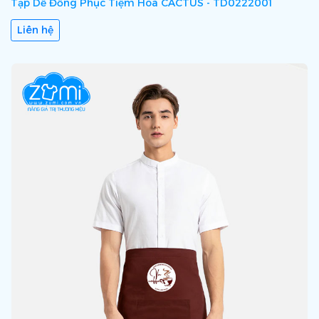
Tạp Dề Đồng Phục Tiệm Hoa CACTUS - TD0222001
Liên hệ