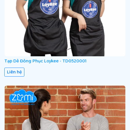
Tạp Dề Đồng Phục Loykee - TD0520001
Liên hệ