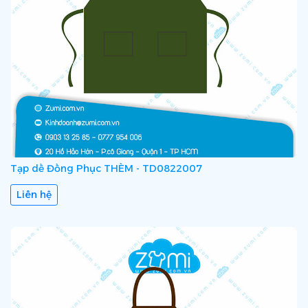
Tạp dề Đồng Phục THÈM - TD0822007
Liên hệ