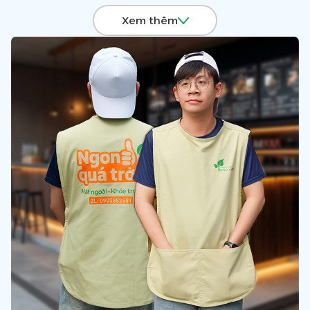
tại Zumi được thiết kế theo yêu cầu, khách hàng có thể in
Xem thêm
ấn/ thêu logo, tên hoặc slogan của doanh nghiệp lên bề
mặt tạp dề.
Sản phẩm này giúp nhân viên trong các tổ chức có sự xuất
hiện đồng nhất và gây ấn tượng tốt với khách hàng.
Để được tư vấn và sở hữu những mẫu tạp dề đồng phục
với giá ưu đãi nhất hãy Liên hệ Hotline:
0903 132 585
,
Zumi sẽ đưa ra giải pháp toàn diện và chuyên nghiệp để
giúp quý doanh nghiệp “Nâng Giá Trị Thương Hiệu” và gửi
thông điệp trọn vẹn tới khách hàng.