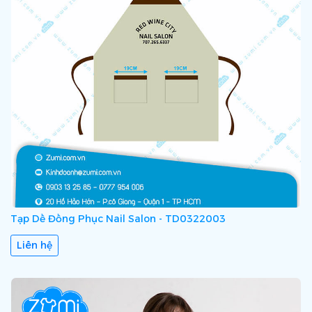
Tạp Dề Đồng Phục Nail Salon - TD0322003
Liên hệ