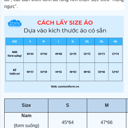
ngực".
Size
S
M
Nam
45*64
47*66
(
form suông
)