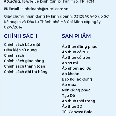
Xưởng:
184/14 Lê Đình Cẩn, p. Tân Tạo, TP.HCM
Email:
kinhdoanh@zumi.com.vn
Giấy chứng nhận đăng ký kinh doanh: 0312840445 do Sở
Kế hoạch và Đầu tư Thành phố Hồ Chí Minh cấp ngày
02/7/2014
CHÍNH SÁCH
SẢN PHẨM
Chính sách bảo mật
Áo thun đồng phục
Điều kiện sử dụng
Áo thun cổ trụ
Chính sách
Áo thun cổ tròn
Chính sách giao hàng
Áo sơ mi
Chính sách thanh toán
Áo nhóm áo lớp
Chính sách đổi trả hàng
Áo khoác
Bảo hộ lao động
Áo mưa
Nón đồng phục
Tạp Dề
Áo thun thời trang
Áo thun 3D
Túi Canvas/ Balo