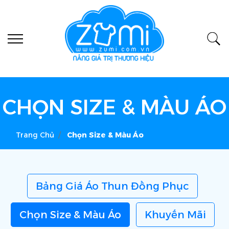
CHỌN SIZE & MÀU ÁO
Trang Chủ
Chọn Size & Màu Áo
Bảng Giá Áo Thun Đồng Phục
Chọn Size & Màu Áo
Khuyến Mãi