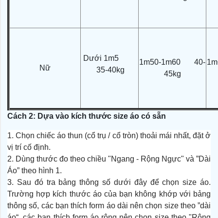
Dưới 1m5
1m50-1m60 40-
1m
Nữ
35-40kg
45kg
Cách 2: Dựa vào kích thước size áo có sẵn
1. Chọn chiếc áo thun (cổ trụ / cổ tròn) thoải mái nhất, đặt ở
vị trí cố định.
2. Dùng thước đo theo chiều "Ngang - Rộng Ngực" và ”Dài
Áo” theo hình 1.
3. Sau đó tra bảng thông số dưới đây để chọn size áo.
Trường hợp kích thước áo của bạn không khớp với bảng
thông số, các bạn thích form áo dài nên chọn size theo ”dài
áo“, các bạn thích form áo rộng nên chọn size theo "Rộng