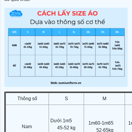
Thông số
S
M
Dưới 1m5
1m60-1m65
1
Nam
45-52 kg
52-65kg