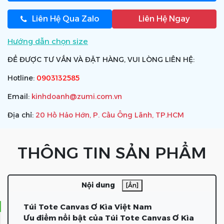
Liên Hệ Qua Zalo
Liên Hệ Ngay
Hướng dẫn chọn size
ĐỂ ĐƯỢC TƯ VẤN VÀ ĐẶT HÀNG, VUI LÒNG LIÊN HỆ:
Hotline:
0903132585
Email:
kinhdoanh@zumi.com.vn
Địa chỉ:
20 Hồ Hảo Hớn, P. Cầu Ông Lãnh, TP.HCM
THÔNG TIN SẢN PHẨM
Nội dung
[Ẩn]
Túi Tote Canvas Ơ Kìa Việt Nam
Ưu điểm nổi bật của Túi Tote Canvas Ơ Kìa