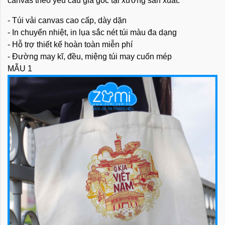
canvas theo yêu cầu giá gốc tại xưởng sản xuất:
- Túi vải canvas cao cấp, dày dặn
- In chuyển nhiệt, in lụa sắc nét túi màu đa dạng
- Hỗ trợ thiết kế hoàn toàn miễn phí
- Đường may kĩ, đều, miệng túi may cuốn mép
MẪU 1