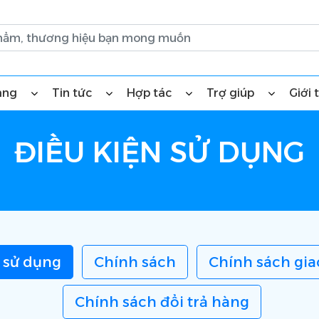
àng
Tin tức
Hợp tác
Trợ giúp
Giới 
ĐIỀU KIỆN SỬ DỤNG
 sử dụng
Chính sách
Chính sách gia
Chính sách đổi trả hàng