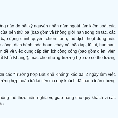
 đồng nào do bất kỳ nguyên nhân nằm ngoài tầm kiểm soát của
của bên thứ ba (bao gồm và không giới hạn trong tin tặc, các
bạo động chính quyền, chiến tranh, thù địch, hoạt động hiếu
công, dịch bệnh, hỏa hoạn, cháy nổ, bão táp, lũ lụt, hạn hán,
ấn đề về việc cung cấp tiện ích công cộng (bao gồm điện, viễn
p Bất Khả Kháng”), mặc cho những trường hợp đó có thể lường
 khi các “Trường hợp Bất Khả Kháng” kéo dài 2 ngày làm việc
ờng hợp hoàn trả lại tiền mà quý khách đã thanh toán nhưng
ông thể thực hiện nghĩa vụ giao hàng cho quý khách vì các
ào.