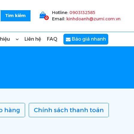
Hotline:
0903132585
0
Email:
kinhdoanh@zumi.com.vn
thiệu
Liên hệ
FAQ
Báo giá nhanh
o hàng
Chính sách thanh toán