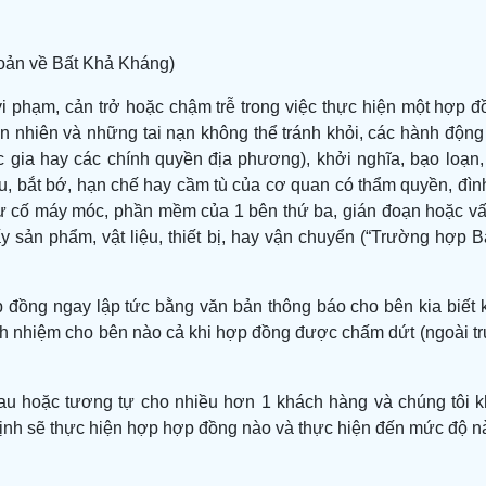
hoản về Bất Khả Kháng)
 vi phạm, cản trở hoặc chậm trễ trong việc thực hiện một hợp
n nhiên và những tai nạn không thể tránh khỏi, các hành động 
 gia hay các chính quyền địa phương), khởi nghĩa, bạo loạn, 
, bắt bớ, hạn chế hay cầm tù của cơ quan có thẩm quyền, đình 
n, sự cố máy móc, phần mềm của 1 bên thứ ba, gián đoạn hoặc v
lấy sản phẩm, vật liệu, thiết bị, hay vận chuyển (“Trường hợ
ợp đồng ngay lập tức bằng văn bản thông báo cho bên kia biết
h nhiệm cho bên nào cả khi hợp đồng được chấm dứt (ngoài trư
u hoặc tương tự cho nhiều hơn 1 khách hàng và chúng tôi kh
ịnh sẽ thực hiện hợp hợp đồng nào và thực hiện đến mức độ n