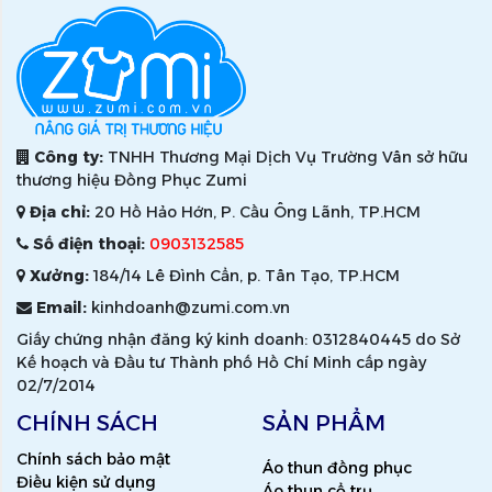
Công ty:
TNHH Thương Mại Dịch Vụ Trường Vân sở hữu
thương hiệu Đồng Phục Zumi
Địa chỉ:
20 Hồ Hảo Hớn, P. Cầu Ông Lãnh, TP.HCM
Số điện thoại:
0903132585
Xưởng:
184/14 Lê Đình Cẩn, p. Tân Tạo, TP.HCM
Email:
kinhdoanh@zumi.com.vn
Giấy chứng nhận đăng ký kinh doanh: 0312840445 do Sở
Kế hoạch và Đầu tư Thành phố Hồ Chí Minh cấp ngày
02/7/2014
CHÍNH SÁCH
SẢN PHẨM
Chính sách bảo mật
Áo thun đồng phục
Điều kiện sử dụng
Áo thun cổ trụ