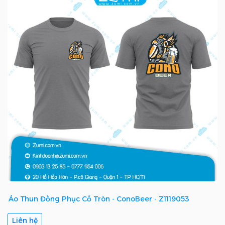
Áo Thun Đồng Phục Cổ Tròn - ConoBeer - Z1119053
Liên hệ