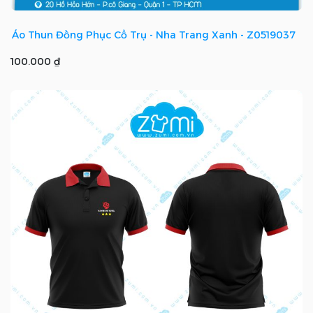
Áo Thun Đồng Phục Cổ Trụ - Nha Trang Xanh - Z0519037
100.000 ₫