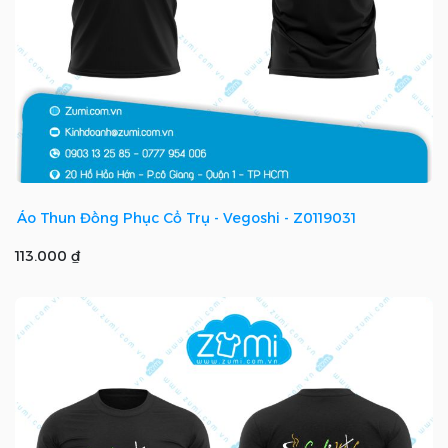
Áo Thun Đồng Phục Cổ Trụ - Vegoshi - Z0119031
113.000 ₫