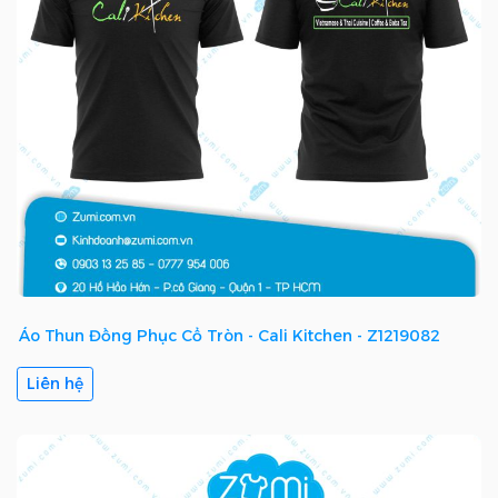
Áo Thun Đồng Phục Cổ Tròn - Cali Kitchen - Z1219082
Liên hệ