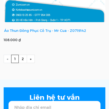
Áo Thun Đồng Phục Cổ Trụ - Mr Cua - Z0719142
108.000 ₫
Previous
(current)
Next
«
1
2
»
Liên hệ tư vấn