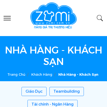
NHÀ HÀNG - KHÁCH
SẠN
Trang Chủ
Khách Hàng
Nhà Hàng - Khách Sạn
Giáo Dục
Teambuilding
Tài chính - Ngân Hàng