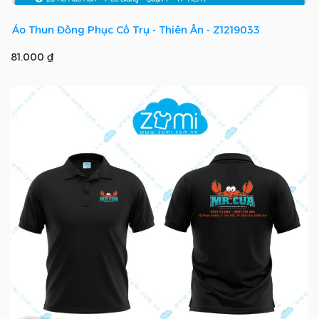
Áo Thun Đồng Phục Cổ Trụ - Thiên Ân - Z1219033
81.000 ₫