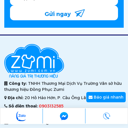
Gửi ngay
Công ty:
TNHH Thương Mại Dịch Vụ Trường Vân sở hữu
thương hiệu Đồng Phục Zumi
Báo giá nhanh
Địa chỉ:
20 Hồ Hảo Hớn, P. Cầu Ông Lãnh, TP.HCM
Số điện thoại:
0903132585
Xưởng:
184/14 Lê Đình Cẩn, p. Tân Tạo, TP.HCM
Email:
kinhdoanh@zumi.com.vn