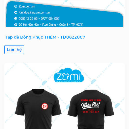
Tạp dề Đồng Phục THÈM - TD0822007
Liên hệ