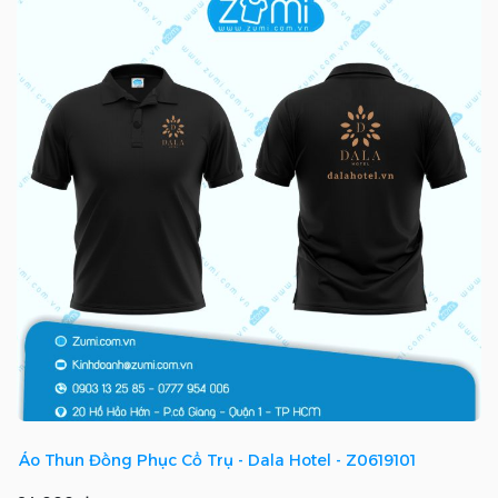
Áo Thun Đồng Phục Cổ Trụ - Dala Hotel - Z0619101