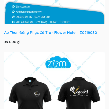
Áo Thun Đồng Phục Cổ Trụ - Flower Hotel - Z0219030
94.000 ₫