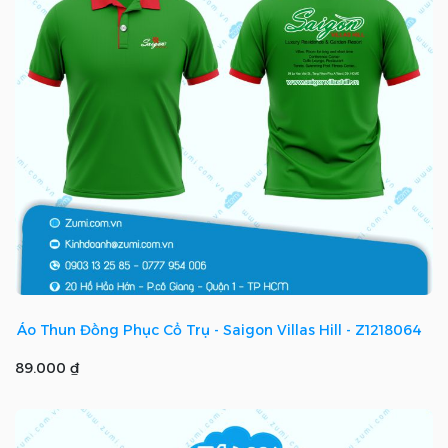
Áo Thun Đồng Phục Cổ Trụ - Saigon Villas Hill - Z1218064
89.000 ₫