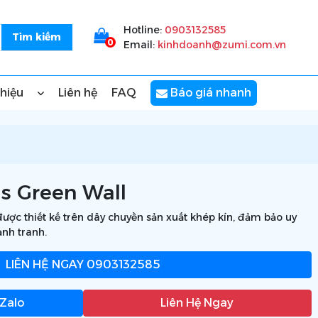
Hotline:
0903132585
0
Email:
kinhdoanh@zumi.com.vn
thiệu
Liên hệ
FAQ
Báo giá nhanh
as Green Wall
ược thiết kế trên dây chuyền sản xuất khép kín, đảm bảo uy
ạnh tranh.
LIÊN HỆ NGAY
0903132585
 Zalo
Liên Hệ Ngay