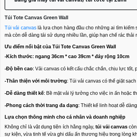
Túi Tote Canvas Green Wall
Túi vải canvas
là lựa chọn hàng đầu cho những ai tìm kiếm s
mà còn dễ dàng tái sử dụng nhiều lần, giúp hạn chế rác thải
Ưu điểm nổi bật của Túi Tote Canvas Green Wall
-Kích thước: ngang 36cm * cao 39cm * đáy rộng 10cm
-Độ bền cao
: Vải canvas có kết cấu chắc chắn, chịu lực tốt
-Thân thiện với môi trường
: Túi vải canvas có thể giặt sạc
-Dễ dàng thiết kế
: Bề mặt vải lý tưởng cho việc in ấn hoặc 
-Phong cách thời trang đa dạng
: Thiết kế linh hoạt dễ dàn
Lựa chọn thông minh cho cá nhân và doanh nghiệp
Không chỉ là vật dụng tiện ích hằng ngày,
túi vải canvas
còn 
sự kiện, vừa tinh tế vừa ghi dấu ấn thương hiệu trong lòng k