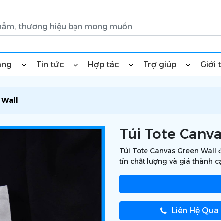
àng
Tin tức
Hợp tác
Trợ giúp
Giới 
 Wall
Túi Tote Canv
Túi Tote Canvas Green Wall đ
tín chất lượng và giá thành c
Liên Hệ Qua