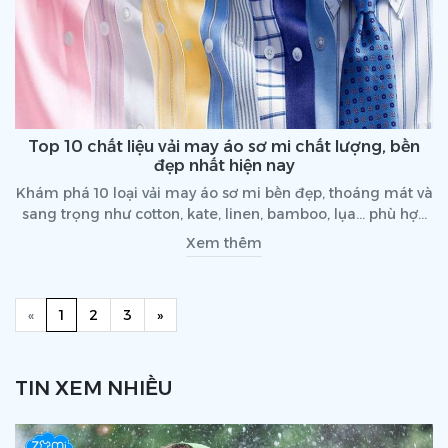
Top 10 chất liệu vải may áo sơ mi chất lượng, bền
đẹp nhất hiện nay
Khám phá 10 loại vải may áo sơ mi bền đẹp, thoáng mát và
sang trọng như cotton, kate, linen, bamboo, lụa… phù hợp
cho công sở, đồng phục và thời trang cao cấp.
Xem thêm
Previous
(current)
Next
«
1
2
3
»
TIN XEM NHIỀU