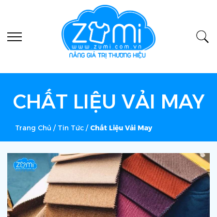
CHẤT LIỆU VẢI MAY
Trang Chủ
/
Tin Tức
/
Chất Liệu Vải May