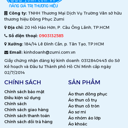
Công ty:
TNHH Thương Mại Dịch Vụ Trường Vân sở hữu
thương hiệu Đồng Phục Zumi
Địa chỉ:
20 Hồ Hảo Hớn, P. Cầu Ông Lãnh, TP.HCM
Số điện thoại:
0903132585
Xưởng:
184/14 Lê Đình Cẩn, p. Tân Tạo, TP.HCM
Email:
kinhdoanh@zumi.com.vn
Giấy chứng nhận đăng ký kinh doanh: 0312840445 do Sở
Kế hoạch và Đầu tư Thành phố Hồ Chí Minh cấp ngày
02/7/2014
CHÍNH SÁCH
SẢN PHẨM
Chính sách bảo mật
Áo thun đồng phục
Điều kiện sử dụng
Áo thun cổ trụ
Chính sách
Áo thun cổ tròn
Chính sách giao hàng
Áo sơ mi
Chính sách thanh toán
Áo nhóm áo lớp
Chính sách đổi trả hàng
Áo khoác