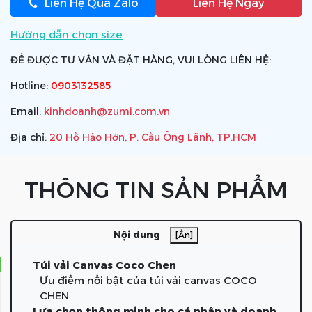
Liên Hệ Qua Zalo
Liên Hệ Ngay
Hướng dẫn chọn size
ĐỂ ĐƯỢC TƯ VẤN VÀ ĐẶT HÀNG, VUI LÒNG LIÊN HỆ:
Hotline:
0903132585
Email:
kinhdoanh@zumi.com.vn
Địa chỉ:
20 Hồ Hảo Hớn, P. Cầu Ông Lãnh, TP.HCM
THÔNG TIN SẢN PHẨM
Nội dung
[Ẩn]
Túi vải Canvas Coco Chen
Ưu điểm nổi bật của túi vải canvas COCO
CHEN
Lựa chọn thông minh cho cá nhân và doanh