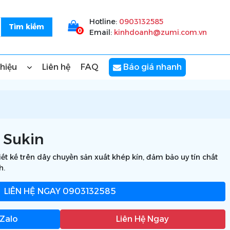
Hotline:
0903132585
0
Email:
kinhdoanh@zumi.com.vn
thiệu
Liên hệ
FAQ
Báo giá nhanh
 Sukin
ết kế trên dây chuyền sản xuất khép kín, đảm bảo uy tín chất
h.
LIÊN HỆ NGAY
0903132585
 Zalo
Liên Hệ Ngay