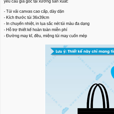
yêu cầu giá gốc tại xưởng sản xuất:
- Túi vải canvas cao cấp, dày dặn
- Kích thước túi 36x39cm
- In chuyển nhiệt, in lụa sắc nét túi màu đa dạng
- Hỗ trợ thiết kế hoàn toàn miễn phí
- Đường may kĩ, đều, miệng túi may cuốn mép