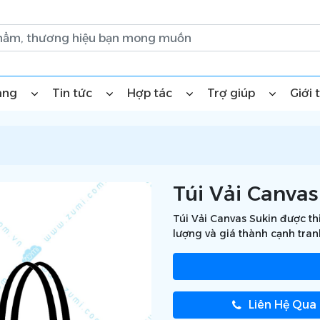
àng
Tin tức
Hợp tác
Trợ giúp
Giới 
Túi Vải Canvas
Túi Vải Canvas Sukin được thi
lượng và giá thành cạnh tran
Liên Hệ Qua