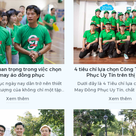
c càng cần thiết hơn bao giờ
hết.
uan trọng trong việc chọn
4 tiêu chí lựa chọn Công
 may áo đồng phục
Phục Uy Tín trên th
̣c ngày nay dần trở nên thiết
Dưới đây là 4 Tiêu chí lựa
̉u tượng của không chỉ một tập
May Đồng Phục Uy Tín, chất
óm nhỏ, mà còn của công ty,
không thể bỏ qua khi đặ
Xem thêm
Xem thêm
 lớn. Bạn biết chăng, khi may
 thì chất liệu vải là một trong
 quan trọng cần lưu ý. Vậy tiêu
 vải may áo đồng phục như thế
̀m hiểu qua bài viết dưới đây
nhé!