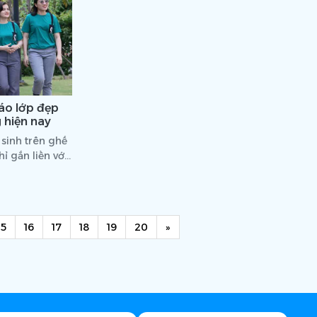
áo lớp đẹp
 hiện nay
sinh trên ghế
ỉ gắn liền với
ữa, mà còn là
ết kế bắt mắt,
ịp lễ hội ở
g thiết kế mẫu
Next
15
16
17
18
19
20
»
uộng hiện nay