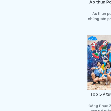
Áo thun Po
Áo thun po
những sản p
trẻ trung và
đẹp đó q
Top 5 ý t
Đồng Phục Z
top 5 ý tư