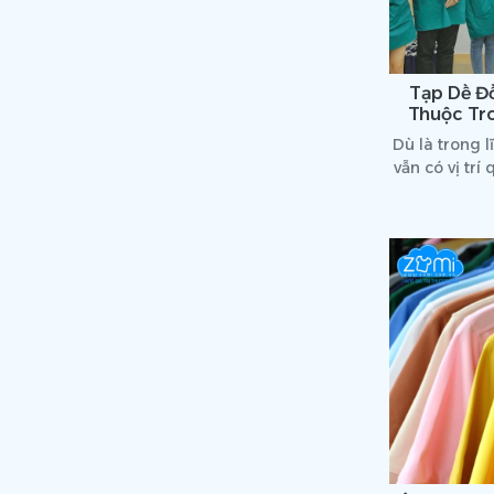
Tạp Dề Đ
Thuộc Tr
Dù là trong 
vẫn có vị trí
rõ hơ