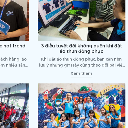
c hot trend
3 điều tuyệt đối không quên khi đặt
áo thun đồng phục
hách hàng, áo
Khi đặt áo thun đồng phục, bạn cần nên
êm nhiều sản
lưu ý những gì? Hãy cùng theo dõi bài viết
qua 3 mẫu áo
dưới đây
Xem thêm
ện nay nhé!