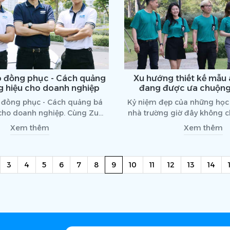
o đồng phục - Cách quảng
Xu hướng thiết kế mẫu 
g hiệu cho doanh nghiệp
đang được ưa chuộng
n đồng phục - Cách quảng bá
Kỷ niệm đẹp của những học 
cho doanh nghiệp. Cùng Zumi
nhà trường giờ đây không ch
m hiểu qua bài viết sau đây.
chiếc áo dài, sơ mi trắng n
Xem thêm
Xem thêm
những chiếc áo lớp được thi
luôn xuất hiện trong các d
trường. Cùng điểm qua nhữn
(current)
3
4
5
6
7
8
9
10
11
12
13
14
áo lớp đẹp đang được ưa ch
nhé!