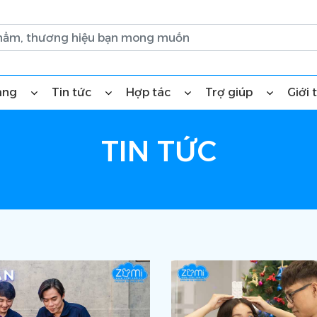
àng
Tin tức
Hợp tác
Trợ giúp
Giới 
TIN TỨC