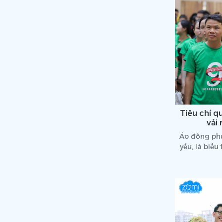
áp đồng phụ
Tiêu chí q
vải
Áo đồng phu
yếu, là biê
thể, một nh
doanh nghiệp
áo đồng phục
những yếu tố
chí để chọn
nào? Cùng ti