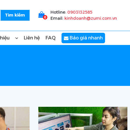
Hotline:
0903132585
0
Email:
kinhdoanh@zumi.com.vn
thiệu
Liên hệ
FAQ
Báo giá nhanh