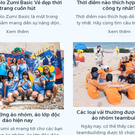
lo Zumi Basic Vẻ đẹp thời
Thời điểm nào thích hợ
trang cuốn hút
công ty nhất
lo Zumi Basic là một trong
Thời điểm nào thích hợp đê
hẩm mang đến sự năng động,
ty nhất. Hãy cùng tìm câu tr
 thời thượng. Cùng tìm hiểu vẻ
viết dưới đây nhe
Xem thêm
Xem thêm
ua bài viết dưới đây nhé!
Các loại vải thường đư
ưởng áo nhóm, áo lớp độc
áo nhóm teambui
đáo hiện nay
Ngày nay, có thể thấy cá
umi sẽ mang tới cho các bạn
teambuilding được tổ chức 
ởng áo nhóm, áo lớp độc đáo