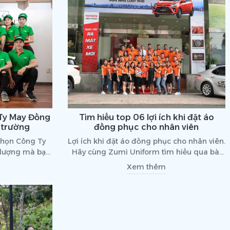
thun đồng phục mang lại.
 Ty May Đồng
Tìm hiểu top 06 lợi ích khi đặt áo
ị trường
đồng phục cho nhân viên
 chọn Công Ty
Lợi ích khi đặt áo đồng phục cho nhân viên.
 lượng mà bạn
Hãy cùng Zumi Uniform tìm hiểu qua bài
t đồng phục
viết nhé!
Xem thêm