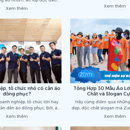
các trường học, đại học, câ
nhất hiện nay!
Xem thêm
Xem thêm
công ty. Chính vì thế mà vi
teambuilding cũng dần đươ
nhiều hơn, đặc biệt là về chấ
theo dõi bài viết dưới đây đê
các loại vải thường được lư
áo nhóm teambuildin
ệp, tổ chức nhỏ có cần áo
Tổng Hợp 30 Mẫu Áo Lớ
đồng phục?
Chất và Slogan C
doanh nghiệp, tổ chức lớn hay
Hãy cùng điểm qua những
cần đến áo đồng phục. Bởi, áo
đẹp, độc chất slogan mà Zu
ang lại những lợi ích to lớn
chia sẻ đến cho bạn độc qua
Xem thêm
Xem thêm
nh nghiệp hoặc tổ chức. Vậy
đây.
 doanh nghiệp, tổ chức nhỏ thì