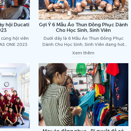
y hội Ducati
Gợi Ý 6 Mẫu Áo Thun Đồng Phục Dành
023
Cho Học Sinh, Sinh Viên
cùng hội viên
Dưới đây là 6 Mẫu Áo Thun Đồng Phục
E AS ONE 2023
Dành Cho Học Sinh, Sinh Viên đang hot
nhất hiên nay, cùng tìm hiểu qua bài viết
Xem thêm
dưới đây!