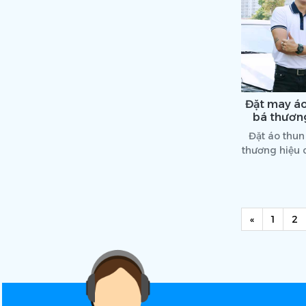
Đặt may á
bá thươn
Đặt áo thu
thương hiệu 
Uniform tì
Previous
«
1
2