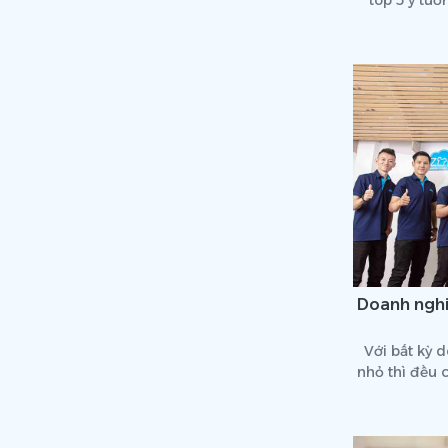
Doanh nghi
Với bất kỳ 
nhỏ thì đều 
đồng phục m
cho một doa
nên, đối với