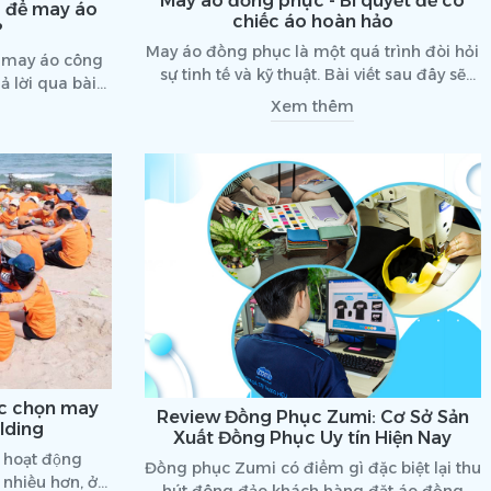
May áo đồng phục - Bí quyết để có
p để may áo
chiếc áo hoàn hảo
?
May áo đồng phục là một quá trình đòi hỏi
̉ may áo công
sự tinh tế và kỹ thuật. Bài viết sau đây sẽ
ả lời qua bài
chia sẻ bí quyết để có chiếc áo đồng phục
́!
Xem thêm
hoàn hảo như mong đợi
ợc chọn may
Review Đồng Phục Zumi: Cơ Sở Sản
lding
Xuất Đồng Phục Uy tín Hiện Nay
c hoạt động
Đồng phục Zumi có điểm gì đặc biệt lại thu
nhiều hơn, ở
hút đông đảo khách hàng đặt áo đồng