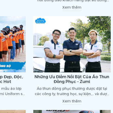
u lạc bộ, hay
phục như vậy? Hãy cùng tìm hiểu qua bài
Xem thêm
ệc may áo nhóm
viết sau đây nhé!
̣c chú trọng
t vải. Hãy cùng
̉ tìm hiểu top
̣a chọn khi may
g nhé!
p Đẹp, Độc,
Những Ưu Điểm Nổi Bật Của Áo Thun
ực Hot
Đồng Phục - Zumi
 mẫu áo lớp
Áo thun đồng phục thường được đặt tại
mi Uniform sẽ
các công ty, trường học, sự kiện,... và được
 bài viết sau
sử dụng rộng rãi với những mục đích khác
Xem thêm
nhau. Trong bài viết này, chúng tôi xin giới
thiệu với các bạn những tiện ích mà áo