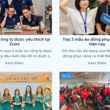
ông ty được yêu thích tại
Top 3 mẫu áo đồng phụ
Zumi
hiện nay
m qua 3 mẫu áo công ty được
Với nhu cầu đa dạng của k
ng đầu dưới đây để có được sự
đồng phục càng ra mắt th
phù hợp cho mình bạn nhé!
phẩm mới. Hãy cùng điểm 
Xem thêm
Xem thêm
đồng phục “hot trend” hi