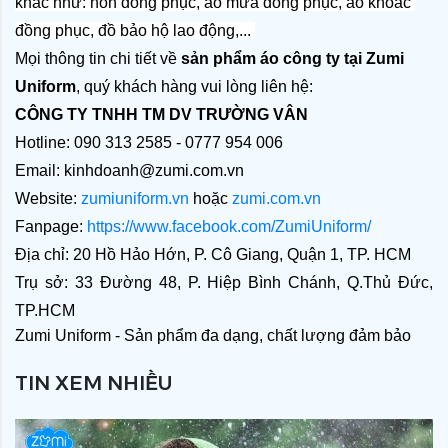
khác như: nón đồng phục, áo mưa đồng phục, áo khoác 
đồng phục, đồ bảo hộ lao động,... 
Mọi thông tin chi tiết về
 sản phẩm áo công ty tại Zumi 
Uniform
, quý khách hàng vui lòng liên hệ:
CÔNG TY TNHH TM DV TRƯỜNG VÂN
Hotline: 090 313 2585 - 0777 954 006
Email: kinhdoanh@zumi.com.vn
Website:
zumiuniform.vn
hoặc
zumi.com.vn
Fanpage:
https://www.facebook.com/ZumiUniform/
Địa chỉ: 20 Hồ Hảo Hớn, P. Cô Giang, Quận 1, TP. HCM
Trụ sở: 33 Đường 48, P. Hiệp Bình Chánh, Q.Thủ Đức,
TP.HCM
Zumi Uniform - Sản phẩm đa dạng, chất lượng đảm bảo
TIN XEM NHIỀU