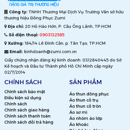
Công ty:
TNHH Thương Mại Dịch Vụ Trường Vân sở hữu
thương hiệu Đồng Phục Zumi
Địa chỉ:
20 Hồ Hảo Hớn, P. Cầu Ông Lãnh, TP.HCM
Số điện thoại:
0903132585
Xưởng:
184/14 Lê Đình Cẩn, p. Tân Tạo, TP.HCM
Email:
kinhdoanh@zumi.com.vn
Giấy chứng nhận đăng ký kinh doanh: 0312840445 do Sở
Kế hoạch và Đầu tư Thành phố Hồ Chí Minh cấp ngày
02/7/2014
CHÍNH SÁCH
SẢN PHẨM
Chính sách bảo mật
Áo thun đồng phục
Điều kiện sử dụng
Áo thun cổ trụ
Chính sách
Áo thun cổ tròn
Chính sách giao hàng
Áo sơ mi
Chính sách thanh toán
Áo nhóm áo lớp
Chính sách đổi trả hàng
Áo khoác