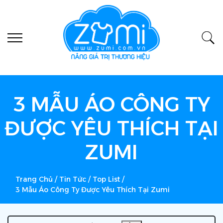
3 MẪU ÁO CÔNG TY
ĐƯỢC YÊU THÍCH TẠI
ZUMI
Trang Chủ
/
Tin Tức
/
Top List
/
3 Mẫu Áo Công Ty Được Yêu Thích Tại Zumi