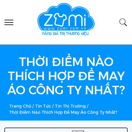
THỜI ĐIỂM NÀO
THÍCH HỢP ĐỂ MAY
ÁO CÔNG TY NHẤT?
Trang Chủ
/
Tin Tức
/
Tin Thị Trường
/
Thời Điểm Nào Thích Hợp Để May Áo Công Ty Nhất?