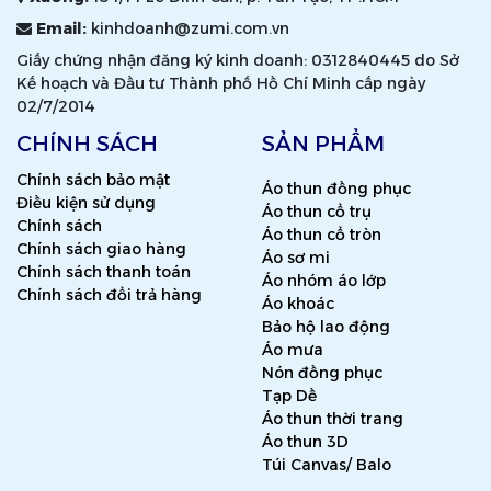
Email:
kinhdoanh@zumi.com.vn
Giấy chứng nhận đăng ký kinh doanh: 0312840445 do Sở
Kế hoạch và Đầu tư Thành phố Hồ Chí Minh cấp ngày
02/7/2014
CHÍNH SÁCH
SẢN PHẨM
Chính sách bảo mật
Áo thun đồng phục
Điều kiện sử dụng
Áo thun cổ trụ
Chính sách
Áo thun cổ tròn
Chính sách giao hàng
Áo sơ mi
Chính sách thanh toán
Áo nhóm áo lớp
Chính sách đổi trả hàng
Áo khoác
Bảo hộ lao động
Áo mưa
Nón đồng phục
Tạp Dề
Áo thun thời trang
Áo thun 3D
Túi Canvas/ Balo