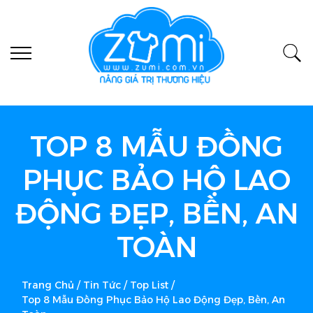
TOP 8 MẪU ĐỒNG
PHỤC BẢO HỘ LAO
ĐỘNG ĐẸP, BỀN, AN
TOÀN
Trang Chủ
/
Tin Tức
/
Top List
/
Top 8 Mẫu Đồng Phục Bảo Hộ Lao Động Đẹp, Bền, An