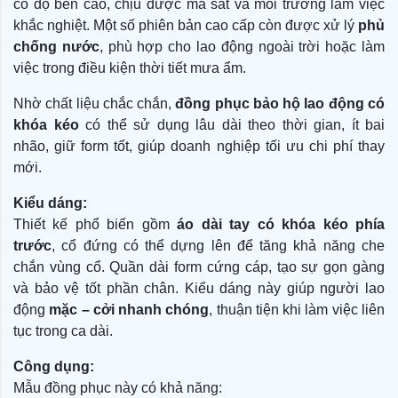
có độ bền cao, chịu được ma sát và môi trường làm việc
khắc nghiệt. Một số phiên bản cao cấp còn được xử lý
phủ
chống nước
, phù hợp cho lao động ngoài trời hoặc làm
việc trong điều kiện thời tiết mưa ẩm.
Nhờ chất liệu chắc chắn,
đồng phục bảo hộ lao động có
khóa kéo
có thể sử dụng lâu dài theo thời gian, ít bai
nhão, giữ form tốt, giúp doanh nghiệp tối ưu chi phí thay
mới.
Kiểu dáng:
Thiết kế phổ biến gồm
áo dài tay có khóa kéo phía
trước
, cổ đứng có thể dựng lên để tăng khả năng che
chắn vùng cổ. Quần dài form cứng cáp, tạo sự gọn gàng
và bảo vệ tốt phần chân. Kiểu dáng này giúp người lao
động
mặc – cởi nhanh chóng
, thuận tiện khi làm việc liên
tục trong ca dài.
Công dụng:
Mẫu đồng phục này có khả năng: