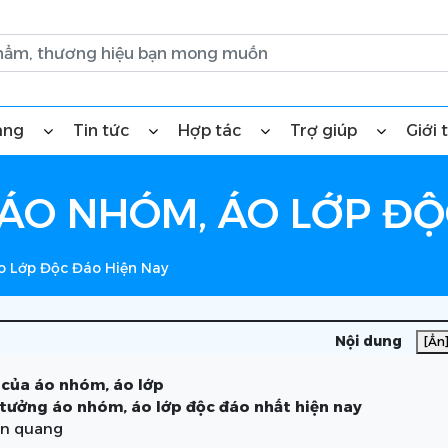
àng
Tin tức
Hợp tác
Trợ giúp
Giới 
 ÁO NHÓM, ÁO LỚP ĐỘ
o Lớp Độc Đáo Hiện Nay
Nội dung
[Ẩn
 của áo nhóm, áo lớp
 tưởng áo nhóm, áo lớp độc đáo nhất hiện nay
ản quang