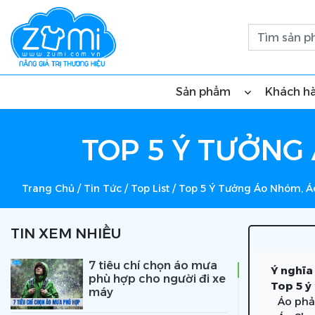
Sản phẩm
Khách h
TOP 5 Ý TƯỞNG
Trang Chủ
/
Tin Tức
/
Top List
/
Top 5 Ý Tưởng Áo Nhóm, Á
TIN XEM NHIỀU
7 tiêu chí chọn áo mưa
Ý nghĩa
phù hợp cho người đi xe
Top 5 ý
máy
Áo ph