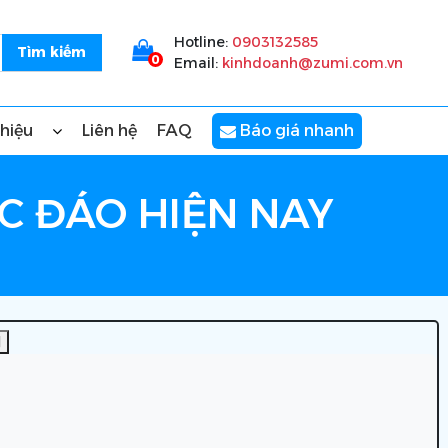
Hotline:
0903132585
0
Email:
kinhdoanh@zumi.com.vn
thiệu
Liên hệ
FAQ
Báo giá nhanh
C ĐÁO HIỆN NAY
]