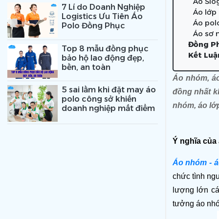
Áo Slo
7 Lí do Doanh Nghiệp
Áo lớp
Logistics Ưu Tiên Áo
Áo pol
Polo Đồng Phục
Áo sơ 
Đồng Ph
Top 8 mẫu đồng phục
Kết Luậ
bảo hộ lao động đẹp,
bền, an toàn
Áo nhóm, áo
5 sai lầm khi đặt may áo
đồng nhất k
polo công sở khiến
nhóm, áo lớ
doanh nghiệp mất điểm
Ý nghĩa của
Áo nhóm - á
chức tình ngu
lượng lớn cá
tưởng áo nhó