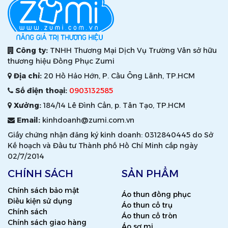
Công ty:
TNHH Thương Mại Dịch Vụ Trường Vân sở hữu
thương hiệu Đồng Phục Zumi
Địa chỉ:
20 Hồ Hảo Hớn, P. Cầu Ông Lãnh, TP.HCM
Số điện thoại:
0903132585
Xưởng:
184/14 Lê Đình Cẩn, p. Tân Tạo, TP.HCM
Email:
kinhdoanh@zumi.com.vn
Giấy chứng nhận đăng ký kinh doanh: 0312840445 do Sở
Kế hoạch và Đầu tư Thành phố Hồ Chí Minh cấp ngày
02/7/2014
CHÍNH SÁCH
SẢN PHẨM
Chính sách bảo mật
Áo thun đồng phục
Điều kiện sử dụng
Áo thun cổ trụ
Chính sách
Áo thun cổ tròn
Chính sách giao hàng
Áo sơ mi