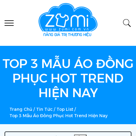
TOP 3 MẪU ÁO ĐỒNG
PHỤC HOT TREND
HIỆN NAY
Trang Chủ
/
Tin Tức
/
Top List
/
Top 3 Mẫu Áo Đồng Phục Hot Trend Hiện Nay