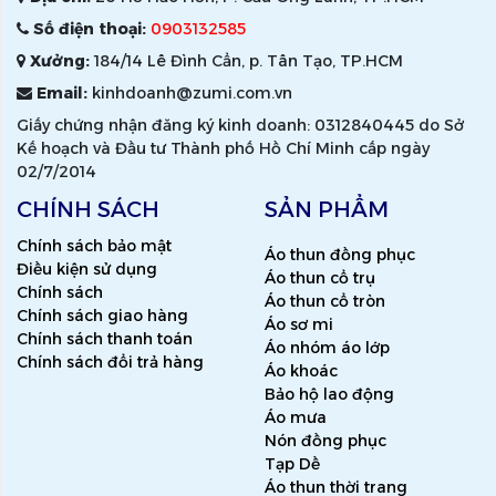
Số điện thoại:
0903132585
Xưởng:
184/14 Lê Đình Cẩn, p. Tân Tạo, TP.HCM
Email:
kinhdoanh@zumi.com.vn
Giấy chứng nhận đăng ký kinh doanh: 0312840445 do Sở
Kế hoạch và Đầu tư Thành phố Hồ Chí Minh cấp ngày
02/7/2014
CHÍNH SÁCH
SẢN PHẨM
Chính sách bảo mật
Áo thun đồng phục
Điều kiện sử dụng
Áo thun cổ trụ
Chính sách
Áo thun cổ tròn
Chính sách giao hàng
Áo sơ mi
Chính sách thanh toán
Áo nhóm áo lớp
Chính sách đổi trả hàng
Áo khoác
Bảo hộ lao động
Áo mưa
Nón đồng phục
Tạp Dề
Áo thun thời trang