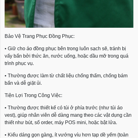
Bảo Vệ Trang Phục Đồng Phục:
• Giữ cho áo đồng phục bên trong luôn sạch sẽ, tránh bị
vấy bẩn bởi thức ăn, nước uống, hoặc dầu mỡ trong quá
trình phục vụ.
• Thường được làm từ chất liệu chống thấm, chống bám
bẩn và dễ giặt ủi.
Tiện Lợi Trong Công Việc:
• Thường được thiết kế có túi ở phía trước (như túi áo
vest), giúp nhân viên dễ dàng mang theo các vật dụng cần
thiết như bút, sổ order, máy POS mini, hoặc bật lửa.
• Kiểu dáng gọn gàng, ít vướng víu hơn tạp dề yếm (toàn