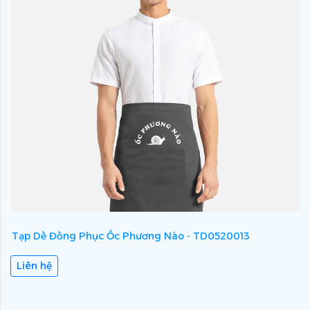
Tạp Dề Đồng Phục Ốc Phương Nào - TD0520013
T
Liên hệ