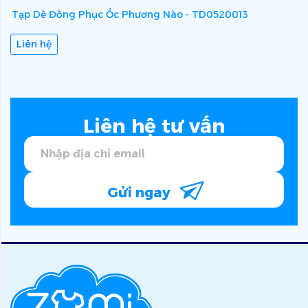
Tạp Dề Đồng Phục Ốc Phương Nào - TD0520013
T
Liên hệ
Liên hệ tư vấn
Gửi ngay