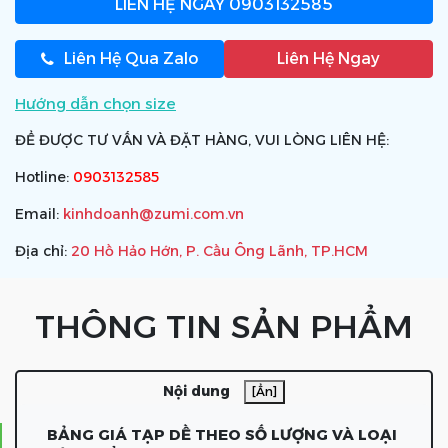
LIÊN HỆ NGAY
0903132585
Liên Hệ Qua Zalo
Liên Hệ Ngay
Hướng dẫn chọn size
ĐỂ ĐƯỢC TƯ VẤN VÀ ĐẶT HÀNG, VUI LÒNG LIÊN HỆ:
Hotline:
0903132585
Email:
kinhdoanh@zumi.com.vn
Địa chỉ:
20 Hồ Hảo Hớn, P. Cầu Ông Lãnh, TP.HCM
THÔNG TIN SẢN PHẨM
Nội dung
[Ẩn]
BẢNG GIÁ TẠP DỀ THEO SỐ LƯỢNG VÀ LOẠI