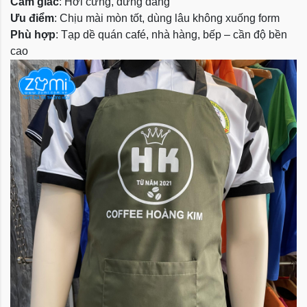
Cảm giác
: Hơi cứng, đứng dáng
Ưu điểm
: Chịu mài mòn tốt, dùng lâu không xuống form
Phù hợp
: Tạp dề quán café, nhà hàng, bếp – cần độ bền
cao