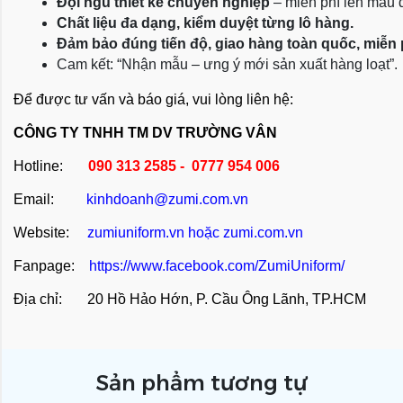
Đội ngũ thiết kế chuyên nghiệp
 – miễn phí lên mẫu
Chất liệu đa dạng, kiểm duyệt từng lô hàng.
Đảm bảo đúng tiến độ, giao hàng toàn quốc, miễn
Cam kết: “Nhận mẫu – ưng ý mới sản xuất hàng loạt”.
Để được tư vấn và báo giá, vui lòng liên hệ:
CÔNG TY TNHH TM DV TRƯỜNG VÂN
Hotline:
090 313 2585 - 0777 954 006
Email:
kinhdoanh@zumi.com.vn
Website:
zumiuniform.vn
hoặc
zumi.com.vn
Fanpage:
https://www.facebook.com/ZumiUniform/
Địa chỉ: 20 Hồ Hảo Hớn, P. Cầu Ông Lãnh, TP.HCM
Sản phẩm tương tự