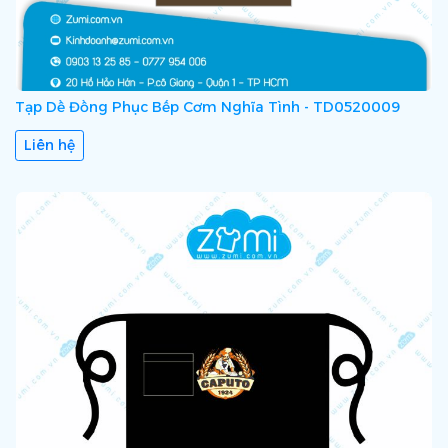
Tạp Dề Đồng Phục Bếp Cơm Nghĩa Tình - TD0520009
Liên hệ