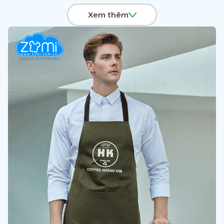
tại Zumi được thiết kế theo yêu cầu, khách hàng có thể in
Xem thêm
ấn/ thêu logo, tên hoặc slogan của doanh nghiệp lên bề
mặt tạp dề.
Sản phẩm này giúp nhân viên trong các tổ chức có sự xuất
hiện đồng nhất và gây ấn tượng tốt với khách hàng.
Để được tư vấn và sở hữu những mẫu tạp dề đồng phục
với giá ưu đãi nhất hãy Liên hệ Hotline:
0903 132 585
,
Zumi sẽ đưa ra giải pháp toàn diện và chuyên nghiệp để
giúp quý doanh nghiệp “Nâng Giá Trị Thương Hiệu” và gửi
thông điệp trọn vẹn tới khách hàng.