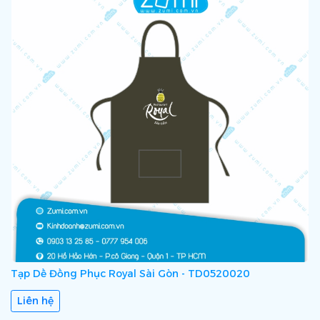
Tạp Dề Đồng Phục Royal Sài Gòn - TD0520020
Liên hệ