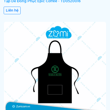
Tạp Dề Đồng Phục Epic Coffee - TD0520016
Liên hệ