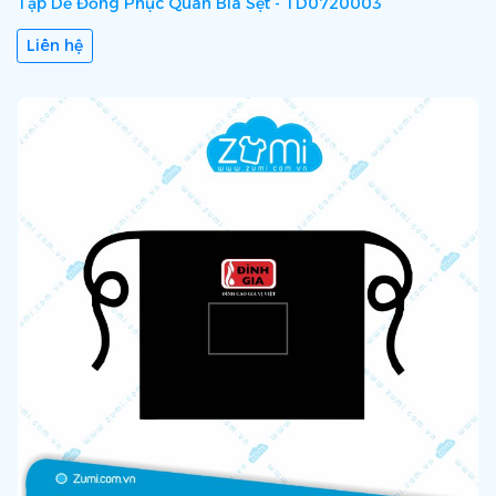
Tạp Dề Đồng Phục Quán Bia Sệt - TD0720003
Liên hệ