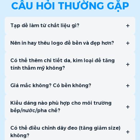
CÂU HỎI THƯỜNG GẶP
Tạp dề dài kaki 65/35 bao gồm in
Tạp dề dài kaki 65/35 không in
+
Tạp dề làm từ chất liệu gì?
Tạp dề ngắn kaki 65/35 bao gồm in
+
Tạp dề ngắn kaki 65/35 không in
Nên in hay thêu logo để bền và đẹp hơn?
Chúng tôi áp dụng
chính sách giá linh hoạt theo số
Có thể thêm chi tiết da, kim loại để tăng
lượng
– số lượng đặt càng nhiều, đơn giá càng ưu đãi.
+
tính thẩm mỹ không?
Quý khách vui lòng liên hệ để được tư vấn chi tiết và nhận
báo giá cụ thể theo nhu cầu.
+
Giá mắc không? Có bền không?
Kiểu dáng nào phù hợp cho môi trường
+
bếp/nước/pha chế?
Có thể điều chỉnh dây đeo (tăng giảm size)
+
không?