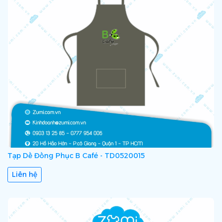
Tạp Dề Đồng Phục B Café - TD0520015
Liên hệ