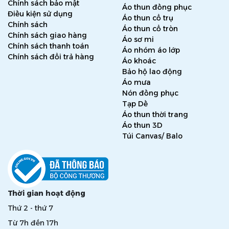
Chính sách bảo mật
Áo thun đồng phục
Điều kiện sử dụng
Áo thun cổ trụ
Chính sách
Áo thun cổ tròn
Chính sách giao hàng
Áo sơ mi
Chính sách thanh toán
Áo nhóm áo lớp
Chính sách đổi trả hàng
Áo khoác
Bảo hộ lao động
2. Vải Canvas
Áo mưa
Đặc tính chính
: Dày, chắc, bề mặt hơi thô
Nón đồng phục
Cảm giác
: Cứng hơn kaki, phong cách “bụi – thủ công”
Tạp Dề
Ưu điểm
: Rất bền, thẩm mỹ cao, lên form đẹp
Áo thun thời trang
Áo thun 3D
Phù hợp
: Tạp dề concept quán cà phê, barber, workshop
Túi Canvas/ Balo
– cần hình ảnh đẹp
Thời gian hoạt động
Thứ 2 - thứ 7
Từ 7h đến 17h