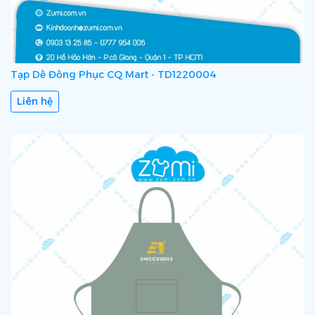
Tạp Dề Đồng Phục CQ Mart - TD1220004
Liên hệ