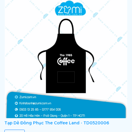
Tạp Dề Đồng Phục The Coffee Land - TD0520006