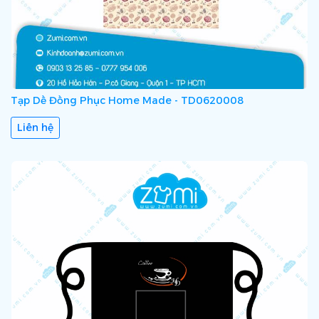
Tạp Dề Đồng Phục Home Made - TD0620008
Liên hệ