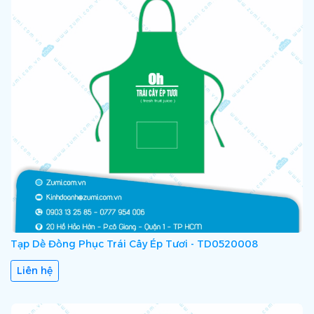
Tạp Dề Đồng Phục Trái Cây Ép Tươi - TD0520008
Liên hệ