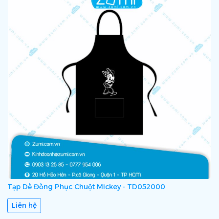
Tạp Dề Đồng Phục Chuột Mickey - TD052000
Liên hệ