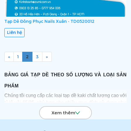
Tạp Dề Đồng Phục Nails Xuân - TD0520012
Liên hệ
«
1
2
3
»
BẢNG GIÁ TẠP DỀ THEO SỐ LƯỢNG VÀ LOẠI SẢN
PHẨM
Chúng tôi cung cấp các loại tạp dề kaki chất lượng cao với
tỷ lệ vải 65/35, phù hợp cho nhiều mục đích sử dụng như
nhà hàng, quán cà phê, xưởng sản xuất... Giá tạp dề được
Xem thêm
phân chia theo loại (dài/ngắn), có hoặc không bao gồm in
logo/thông tin, và thay đổi tùy theo số lượng đặt hàng: