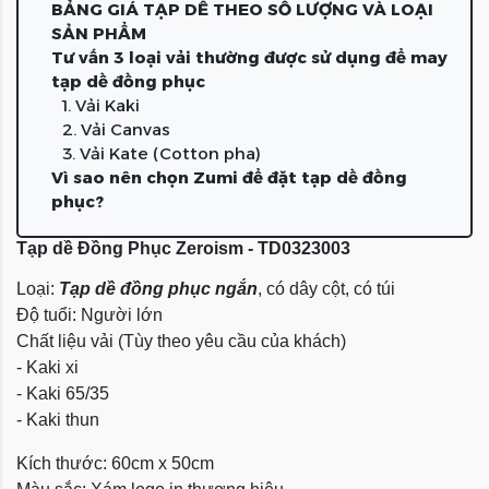
BẢNG GIÁ TẠP DỀ THEO SỐ LƯỢNG VÀ LOẠI
SẢN PHẨM
Tư vấn 3 loại vải thường được sử dụng để may
tạp dề đồng phục
1. Vải Kaki
2. Vải Canvas
3. Vải Kate (Cotton pha)
Vì sao nên chọn Zumi để đặt tạp dề đồng
phục?
Tạp dề Đồng Phục Zeroism - TD0323003
Loại:
Tạp dề đồng phục ngắn
, có dây cột, có túi
Độ tuổi: Người lớn
Chất liệu vải (Tùy theo yêu cầu của khách)
- Kaki xi
- Kaki 65/35
- Kaki thun
Kích thước: 60cm x 50cm