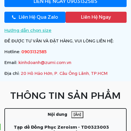
LIÊN HỆ NGAY
0903132585
Liên Hệ Qua Zalo
Liên Hệ Ngay
Hướng dẫn chọn size
ĐỂ ĐƯỢC TƯ VẤN VÀ ĐẶT HÀNG, VUI LÒNG LIÊN HỆ:
Hotline:
0903132585
Email:
kinhdoanh@zumi.com.vn
Địa chỉ:
20 Hồ Hảo Hớn, P. Cầu Ông Lãnh, TP.HCM
THÔNG TIN SẢN PHẨM
Nội dung
[Ẩn]
Tạp dề Đồng Phục Zeroism - TD0323003