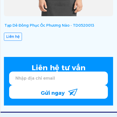
Tạp Dề Đồng Phục Ốc Phương Nào - TD0520013
T
Liên hệ
Liên hệ tư vấn
Gửi ngay