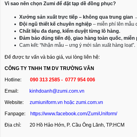
Vì sao nên chọn Zumi để đặt tạp dề đồng phục?
Xưởng sản xuất trực tiếp – không qua trung gian
 
Đội ngũ thiết kế chuyên nghiệp
 – miễn phí lên mẫu
Chất liệu đa dạng, kiểm duyệt từng lô hàng.
Đảm bảo đúng tiến độ, giao hàng toàn quốc, miễn
Cam kết: “Nhận mẫu – ưng ý mới sản xuất hàng loạt”.
Để được tư vấn và báo giá, vui lòng liên hệ:
CÔNG TY TNHH TM DV TRƯỜNG VÂN
Hotline:
090 313 2585 - 0777 954 006
Email:
kinhdoanh@zumi.com.vn
Website:
zumiuniform.vn
hoặc
zumi.com.vn
Fanpage:
https://www.facebook.com/ZumiUniform/
Địa chỉ: 20 Hồ Hảo Hớn, P. Cầu Ông Lãnh, TP.HCM