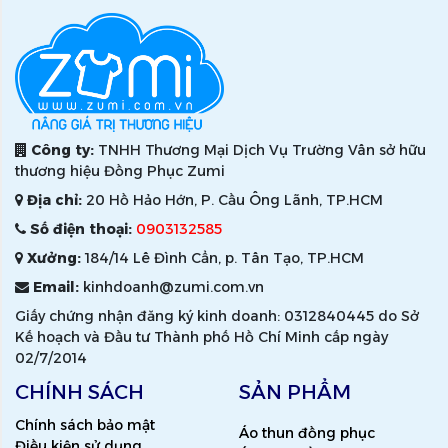
Công ty:
TNHH Thương Mại Dịch Vụ Trường Vân sở hữu
thương hiệu Đồng Phục Zumi
Địa chỉ:
20 Hồ Hảo Hớn, P. Cầu Ông Lãnh, TP.HCM
Số điện thoại:
0903132585
Xưởng:
184/14 Lê Đình Cẩn, p. Tân Tạo, TP.HCM
Email:
kinhdoanh@zumi.com.vn
Giấy chứng nhận đăng ký kinh doanh: 0312840445 do Sở
Kế hoạch và Đầu tư Thành phố Hồ Chí Minh cấp ngày
02/7/2014
CHÍNH SÁCH
SẢN PHẨM
Chính sách bảo mật
Áo thun đồng phục
Điều kiện sử dụng