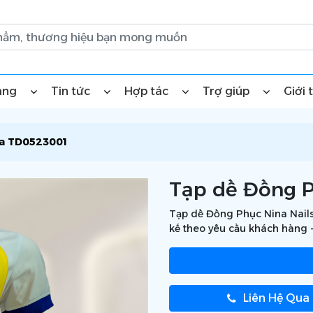
àng
Tin tức
Hợp tác
Trợ giúp
Giới 
pa TD0523001
Tạp dề Đồng P
Tạp dề Đồng Phục Nina Nails
kế theo yêu cầu khách hàng 
Liên Hệ Qua