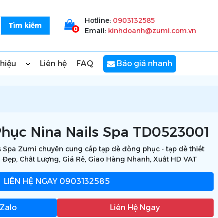
Hotline:
0903132585
0
Email:
kinhdoanh@zumi.com.vn
thiệu
Liên hệ
FAQ
Báo giá nhanh
hục Nina Nails Spa TD0523001
 Spa Zumi chuyên cung cấp tạp dề đồng phục - tạp dề thiết
- Đẹp, Chất Lượng, Giá Rẻ, Giao Hàng Nhanh, Xuất HD VAT
LIÊN HỆ NGAY
0903132585
 Zalo
Liên Hệ Ngay