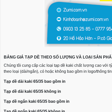
BẢNG GIÁ TẠP DỀ THEO SỐ LƯỢNG VÀ LOẠI SẢN PH
Chúng tôi cung cấp các loại tạp dề kaki chất lượng cao với 
theo loại (dài/ngắn), có hoặc không bao gồm in logo/thông tin
Tạp dề dài kaki 65/35 bao gồm in
Tạp dề dài kaki 65/35 không in
Tạp dề ngắn kaki 65/35 bao gồm in
Tạp dề ngắn kaki 65/35 không in