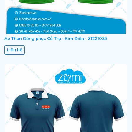
Áo Thun Đồng phục Cổ Trụ - Kim Điền - Z1221085
Liên hệ