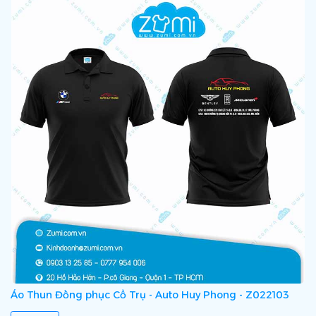
Áo Thun Đồng phục Cổ Trụ - Auto Huy Phong - Z022103