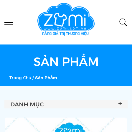
SẢN PHẨM
Trang Chủ
/
Sản Phẩm
DANH MỤC