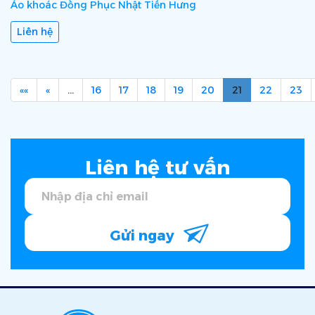
Áo khoác Đồng Phục Nhật Tiến Hưng
Liên hệ
««
«
…
16
17
18
19
20
21
22
23
Liên hệ tư vấn
Gửi ngay