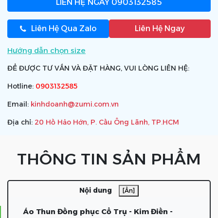
LIÊN HỆ NGAY
0903132585
Liên Hệ Qua Zalo
Liên Hệ Ngay
Hướng dẫn chọn size
ĐỂ ĐƯỢC TƯ VẤN VÀ ĐẶT HÀNG, VUI LÒNG LIÊN HỆ:
Hotline:
0903132585
Email:
kinhdoanh@zumi.com.vn
Địa chỉ:
20 Hồ Hảo Hớn, P. Cầu Ông Lãnh, TP.HCM
THÔNG TIN SẢN PHẨM
Nội dung
[Ẩn]
Áo Thun Đồng phục Cổ Trụ - Kim Điền -