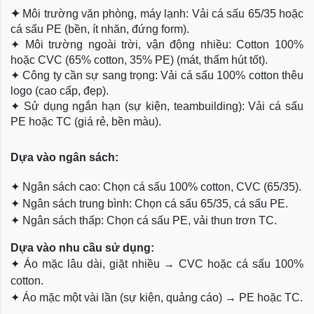
✦
Môi trường văn phòng, máy lạnh: Vải cá sấu 65/35 hoặc
cá sấu PE (bền, ít nhăn, đứng form).
✦
Môi trường ngoài trời, vận động nhiều: Cotton 100%
hoặc CVC (65% cotton, 35% PE) (mát, thấm hút tốt).
✦
Công ty cần sự sang trọng: Vải cá sấu 100% cotton thêu
logo (cao cấp, đẹp).
✦
Sử dụng ngắn hạn (sự kiện, teambuilding): Vải cá sấu
PE hoặc TC (giá rẻ, bền màu).
Dựa
vào ngân sách:
✦
Ngân sách cao: Chọn cá sấu 100% cotton, CVC (65/35).
✦
Ngân sách trung bình: Chọn cá sấu 65/35, cá sấu PE.
✦
Ngân sách thấp: Chọn cá sấu PE, vải thun trơn TC.
Dựa vào nhu cầu sử dụng:
✦
Áo mặc lâu dài, giặt nhiều → CVC hoặc cá sấu 100%
cotton.
✦
Áo mặc một vài lần (sự kiện, quảng cáo) → PE hoặc TC.