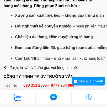
khách hàng là doanh nghiệp lớn nhỏ, 100000 đơn
hàng mỗi tháng. Đồng phục Zumi sở hữu:
Xưởng sản xuất trực tiếp – không qua trung gian
 
Đội ngũ thiết kế chuyên nghiệp
 – miễn phí lên mẫu
Chất liệu đa dạng, kiểm duyệt từng lô hàng.
Đảm bảo đúng tiến độ, giao hàng toàn quốc, miễn
Cam kết: “Nhận mẫu – ưng ý mới sản xuất hàng loạt”.
Để được tư vấn và báo giá, vui lòng liên hệ:
CÔNG TY TNHH TM DV TRƯỜNG VÂN
Báo giá nhanh
Hotline:
090 313 2585 - 0777 954 006
Email:
kinhdoanh@zumi.com.vn
Website:
zumiuniform.vn
hoặc
zumi.com.vn