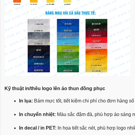
Kỹ thuật in/thêu logo lên áo thun đồng phục
In lụa:
 Bám mực tốt, tiết kiệm chi phí cho đơn hàng số
In chuyển nhiệt:
 Màu sắc đậm đà, phù hợp áo sáng 
In decal / in PET:
 In họa tiết sắc nét, phù hợp logo nh