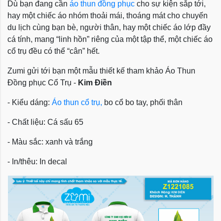
Dù bạn đang cần
áo thun đồng phục
cho sự kiện sắp tới,
hay một chiếc áo nhóm thoải mái, thoáng mát cho chuyến
du lịch cùng bạn bè, người thân, hay một chiếc áo lớp đầy
cá tính, mang “linh hồn” riêng của một tập thể, một chiếc áo
cổ trụ đều có thể “cân” hết.
Zumi gửi tới bạn một mẫu thiết kế tham khảo
Áo Thun
Đồng phục Cổ Trụ -
Kim Điền
- Kiểu dáng:
Áo thun cổ trụ,
bo cổ bo tay, phối thân
- Chất liệu: Cá sấu 65
- Màu sắc: xanh và trắng
- In/thêu: In decal