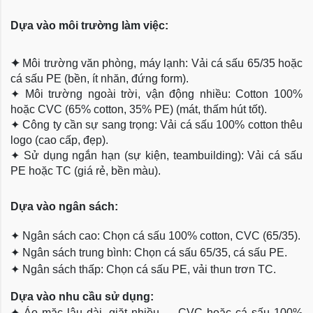
Dựa vào môi trường làm việc:
✦
Môi trường văn phòng, máy lạnh: Vải cá sấu 65/35 hoặc
cá sấu PE (bền, ít nhăn, đứng form).
✦
Môi trường ngoài trời, vận động nhiều: Cotton 100%
hoặc CVC (65% cotton, 35% PE) (mát, thấm hút tốt).
✦
Công ty cần sự sang trọng: Vải cá sấu 100% cotton thêu
logo (cao cấp, đẹp).
✦
Sử dụng ngắn hạn (sự kiện, teambuilding): Vải cá sấu
PE hoặc TC (giá rẻ, bền màu).
Dựa
vào ngân sách:
✦
Ngân sách cao: Chọn cá sấu 100% cotton, CVC (65/35).
✦
Ngân sách trung bình: Chọn cá sấu 65/35, cá sấu PE.
✦
Ngân sách thấp: Chọn cá sấu PE, vải thun trơn TC.
Dựa vào nhu cầu sử dụng:
✦
Áo mặc lâu dài, giặt nhiều → CVC hoặc cá sấu 100%