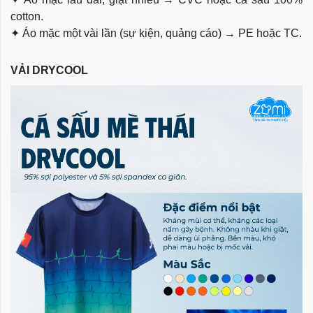
cotton.
✦
Áo mặc một vài lần (sự kiện, quảng cáo) → PE hoặc TC.
VẢI DRYCOOL