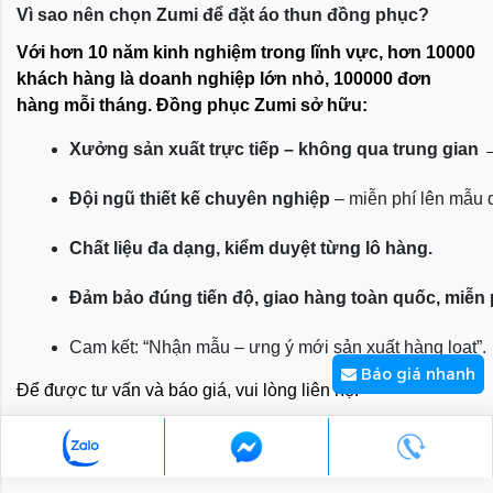
Vì sao nên chọn Zumi để đặt áo thun đồng phục?
Với hơn 10 năm kinh nghiệm trong lĩnh vực, hơn 10000
khách hàng là doanh nghiệp lớn nhỏ, 100000 đơn
hàng mỗi tháng. Đồng phục Zumi sở hữu:
Xưởng sản xuất trực tiếp – không qua trung gian
 
Đội ngũ thiết kế chuyên nghiệp
 – miễn phí lên mẫu
Chất liệu đa dạng, kiểm duyệt từng lô hàng.
Đảm bảo đúng tiến độ, giao hàng toàn quốc, miễn
Cam kết: “Nhận mẫu – ưng ý mới sản xuất hàng loạt”.
Báo giá nhanh
Để được tư vấn và báo giá, vui lòng liên hệ:
CÔNG TY TNHH TM DV TRƯỜNG VÂN
Hotline:
090 313 2585 - 0777 954 006