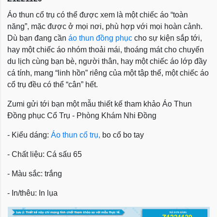
Áo thun cổ trụ có thể được xem là một chiếc áo “toàn
năng”, mặc được ở mọi nơi, phù hợp với mọi hoàn cảnh.
Dù bạn đang cần
áo thun đồng phục
cho sự kiện sắp tới,
hay một chiếc áo nhóm thoải mái, thoáng mát cho chuyến
du lịch cùng bạn bè, người thân, hay một chiếc áo lớp đầy
cá tính, mang “linh hồn” riêng của một tập thể, một chiếc áo
cổ trụ đều có thể “cân” hết.
Zumi gửi tới bạn một mẫu thiết kế tham khảo
Áo Thun
Đồng phục Cổ Trụ - Phòng Khám Nhi Đồng
- Kiểu dáng:
Áo thun cổ trụ,
bo cổ bo tay
- Chất liệu: Cá sấu 65
- Màu sắc: trắng
- In/thêu: In lụa