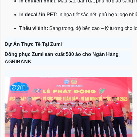
In chuyển nhiệt:
 Màu sắc đậm đà, phù hợp áo sáng 
In decal / in PET:
 In họa tiết sắc nét, phù hợp logo nh
Thêu vi tính:
 Sang trọng, độ bền cao – lý tưởng cho l
Dự Án Thực Tế Tại Zumi
Đồng phục Zumi sản xuất 500 áo cho Ngân Hàng
AGRIBANK