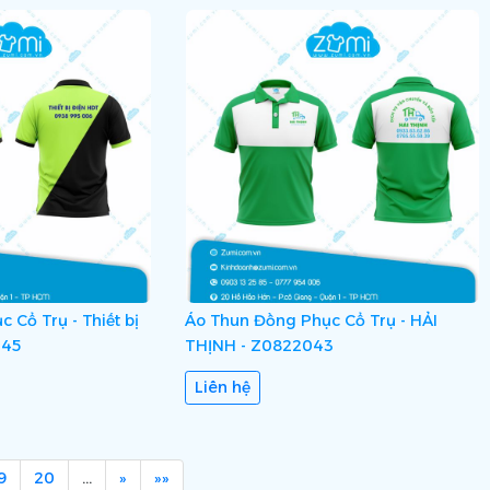
 Cổ Trụ - Thiết bị
Áo Thun Đồng Phục Cổ Trụ - HẢI
145
THỊNH - Z0822043
Liên hệ
9
20
…
»
»»