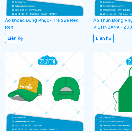
Áo khoác Đồng Phục - Trà Sữa Ren
Áo Thun Đồng Phụ
Ren
VIETINBANK - Z0
Liên hệ
Liên hệ