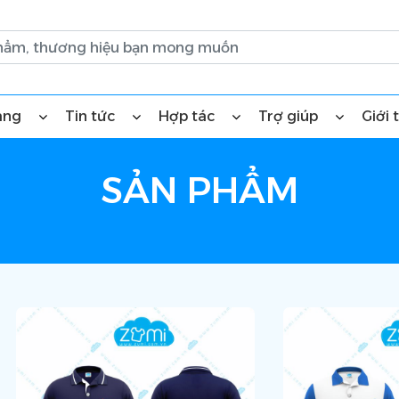
àng
Tin tức
Hợp tác
Trợ giúp
Giới 
SẢN PHẨM