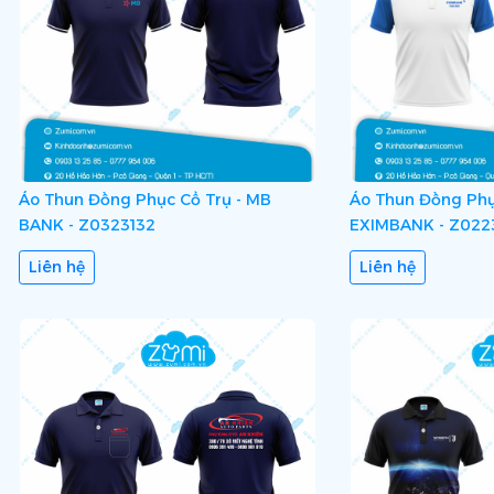
Áo Thun Đồng Phục Cổ Trụ - MB
Áo Thun Đồng Phụ
BANK - Z0323132
EXIMBANK - Z022
Liên hệ
Liên hệ