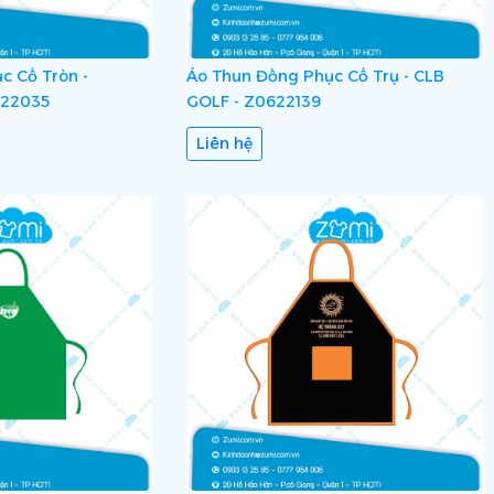
c Cổ Tròn -
Áo Thun Đồng Phục Cổ Trụ - CLB
822035
GOLF - Z0622139
Liên hệ