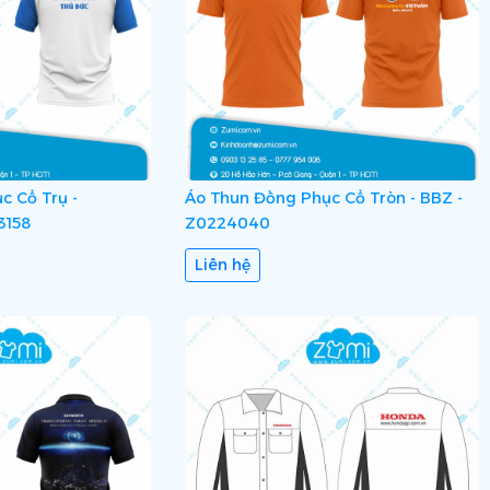
c Cổ Trụ -
Áo Thun Đồng Phục Cổ Tròn - BBZ -
3158
Z0224040
Liên hệ