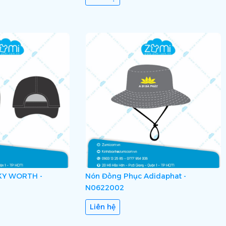
KY WORTH -
Nón Đồng Phục Adidaphat -
N0622002
Liên hệ