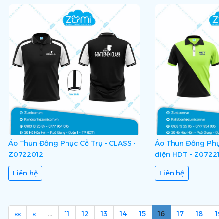
Áo Thun Đồng Phục Cổ Trụ - CLASS -
Áo Thun Đồng Phục
Z0722012
điện HDT - Z0722
Liên hệ
Liên hệ
««
«
…
11
12
13
14
15
16
17
18
1