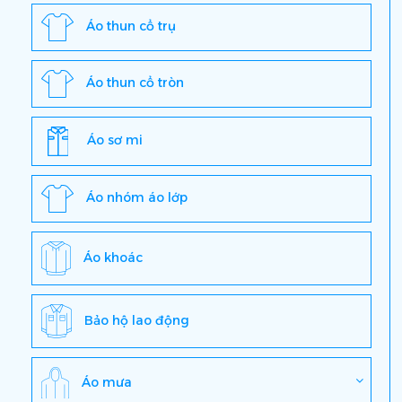
Áo thun cổ trụ
Áo thun cổ tròn
Áo sơ mi
Áo nhóm áo lớp
Áo khoác
Bảo hộ lao động
Áo mưa