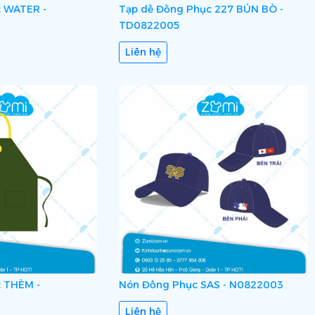
c WATER -
Tạp dề Đồng Phục 227 BÚN BÒ -
TD0822005
Liên hệ
 THÈM -
Nón Đồng Phục SAS - N0822003
Liên hệ