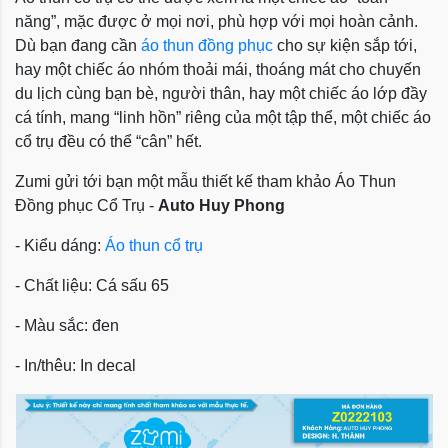
năng”, mặc được ở mọi nơi, phù hợp với mọi hoàn cảnh.
Dù bạn đang cần
áo thun đồng phục
cho sự kiện sắp tới,
hay một chiếc áo nhóm thoải mái, thoáng mát cho chuyến
du lịch cùng bạn bè, người thân, hay một chiếc áo lớp đầy
cá tính, mang “linh hồn” riêng của một tập thể, một chiếc áo
cổ trụ đều có thể “cân” hết.
Zumi gửi tới bạn một mẫu thiết kế tham khảo
Áo Thun
Đồng phục Cổ Trụ -
Auto Huy Phong
- Kiểu dáng:
Áo thun cổ trụ
- Chất liệu: Cá sấu 65
- Màu sắc: đen
- In/thêu: In decal