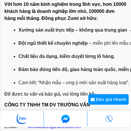
Với hơn 10 năm kinh nghiệm trong lĩnh vực, hơn 10000
khách hàng là doanh nghiệp lớn nhỏ, 100000 đơn
hàng mỗi tháng. Đồng phục Zumi sở hữu:
Xưởng sản xuất trực tiếp – không qua trung gian
 
Đội ngũ thiết kế chuyên nghiệp
 – miễn phí lên mẫu
Chất liệu đa dạng, kiểm duyệt từng lô hàng.
Đảm bảo đúng tiến độ, giao hàng toàn quốc, miễn
Cam kết: “Nhận mẫu – ưng ý mới sản xuất hàng loạt”.
Để được tư vấn và báo giá, vui lòng liên hệ:
Báo giá nhanh
CÔNG TY TNHH TM DV TRƯỜNG VÂN
Hotline:
090 313 2585 - 0777 954 006
Email:
kinhdoanh@zumi.com.vn