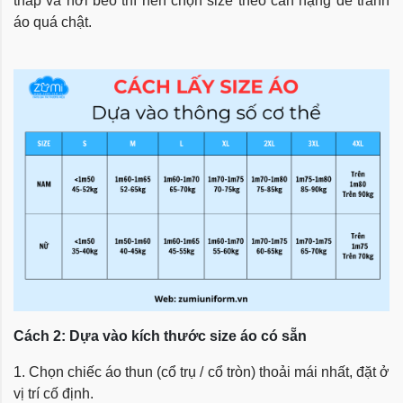
thấp và hơi béo thì nên chọn size theo cân nặng để tránh
áo quá chật.
Cách 2: Dựa vào kích thước size áo có sẵn
1. Chọn chiếc áo thun (cổ trụ / cổ tròn) thoải mái nhất, đặt ở
vị trí cố định.