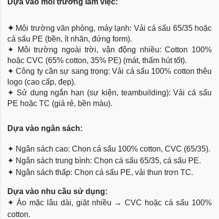
Dựa vào môi trường làm việc:
✦
Môi trường văn phòng, máy lạnh: Vải cá sấu 65/35 hoặc
cá sấu PE (bền, ít nhăn, đứng form).
✦
Môi trường ngoài trời, vận động nhiều: Cotton 100%
hoặc CVC (65% cotton, 35% PE) (mát, thấm hút tốt).
✦
Công ty cần sự sang trọng: Vải cá sấu 100% cotton thêu
logo (cao cấp, đẹp).
✦
Sử dụng ngắn hạn (sự kiện, teambuilding): Vải cá sấu
PE hoặc TC (giá rẻ, bền màu).
Dựa
vào ngân sách:
✦
Ngân sách cao: Chọn cá sấu 100% cotton, CVC (65/35).
✦
Ngân sách trung bình: Chọn cá sấu 65/35, cá sấu PE.
✦
Ngân sách thấp: Chọn cá sấu PE, vải thun trơn TC.
Dựa vào nhu cầu sử dụng:
✦
Áo mặc lâu dài, giặt nhiều → CVC hoặc cá sấu 100%
cotton.