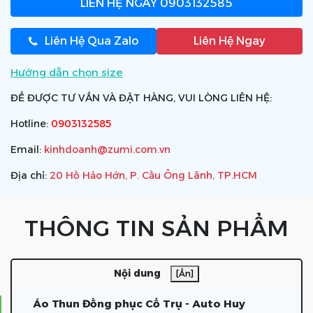
LIÊN HỆ NGAY
0903132585
Liên Hệ Qua Zalo
Liên Hệ Ngay
Hướng dẫn chọn size
ĐỂ ĐƯỢC TƯ VẤN VÀ ĐẶT HÀNG, VUI LÒNG LIÊN HỆ:
Hotline:
0903132585
Email:
kinhdoanh@zumi.com.vn
Địa chỉ:
20 Hồ Hảo Hớn, P. Cầu Ông Lãnh, TP.HCM
THÔNG TIN SẢN PHẨM
Nội dung
[Ẩn]
Áo Thun Đồng phục Cổ Trụ - Auto Huy