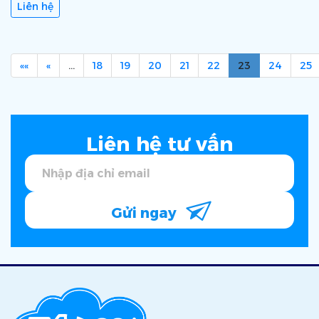
Liên hệ
««
«
…
18
19
20
21
22
23
24
25
Liên hệ tư vấn
Gửi ngay