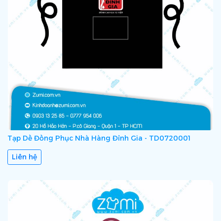
Tạp Dề Đồng Phục Nhà Hàng Đỉnh Gia - TD0720001
Liên hệ