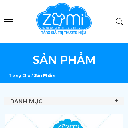
SẢN PHẨM
Trang Chủ
/
Sản Phẩm
DANH MỤC