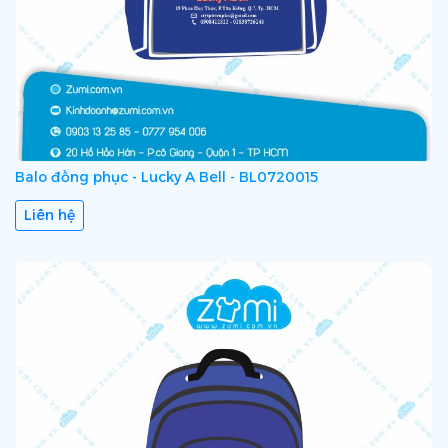
Balo đồng phục - Lucky A Bell - BL0720015
Liên hệ