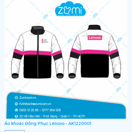
Áo khoác Đồng Phục Lenovo - AK1220001