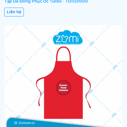
Tạp Dề Đồng Phục Ốc Turbo - TD1120000
Liên hệ