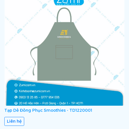
Tạp Dề Đồng Phục Smoothies - TD1220001
Liên hệ