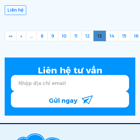
Liên hệ
««
«
…
8
9
10
11
12
13
14
15
16
Liên hệ tư vấn
Gửi ngay