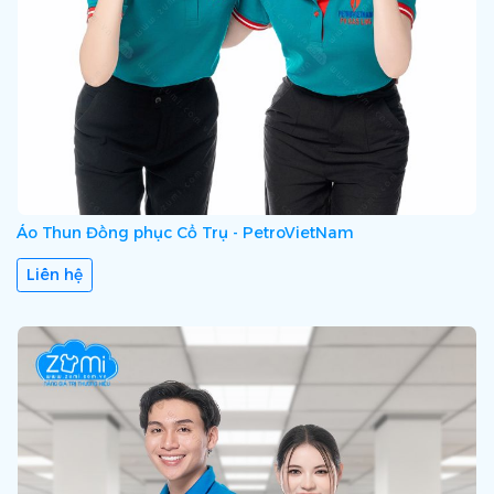
Áo Thun Đồng phục Cổ Trụ - PetroVietNam
Liên hệ