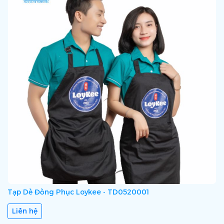
Tạp Dề Đồng Phục Loykee - TD0520001
Liên hệ