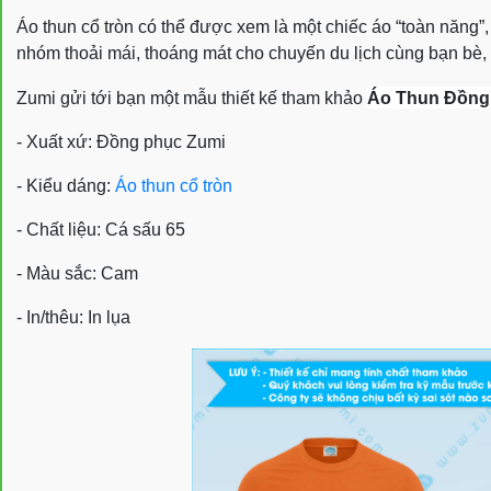
Áo thun cổ tròn
có thể được xem là một chiếc áo “toàn năng
nhóm thoải mái, thoáng mát cho chuyến du lịch cùng bạn bè, n
Zumi gửi tới bạn một mẫu thiết kế tham khảo
Áo Thun Đồng 
- Xuất xứ: Đồng phục Zumi
- Kiểu dáng:
Áo thun cổ tròn
- Chất liệu:
Cá sấu 65
- Màu sắc: Cam
- In/thêu: In lụa