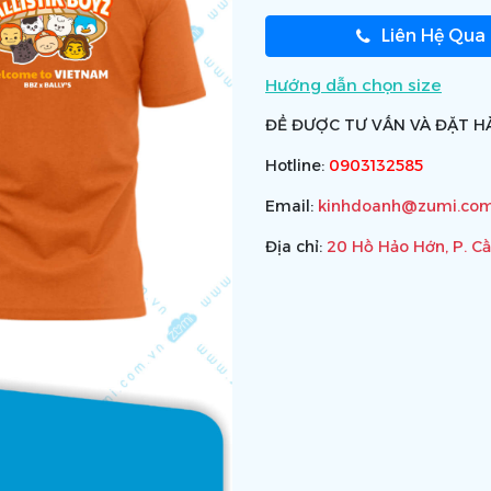
Liên Hệ Qua
Hướng dẫn chọn size
ĐỂ ĐƯỢC TƯ VẤN VÀ ĐẶT HÀ
Hotline:
0903132585
Email:
kinhdoanh@zumi.com
Địa chỉ:
20 Hồ Hảo Hớn, P. C