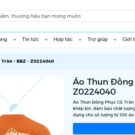
àng
Tin tức
Hợp tác
Trợ giúp
Giới 
 Tròn - BBZ - Z0224040
Áo Thun Đồng 
Z0224040
Áo Thun Đồng Phục Cổ Tròn -
khép kín, đảm bảo chất lượng
dụng cho số lượng từ 100 áo 