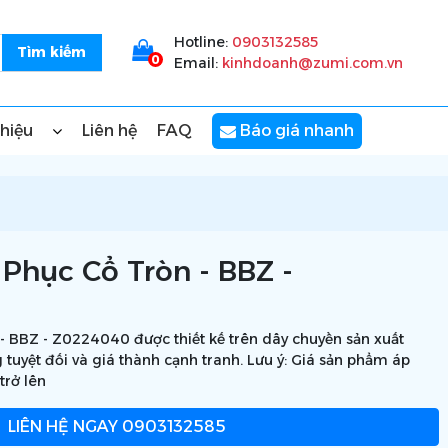
Hotline:
0903132585
0
Email:
kinhdoanh@zumi.com.vn
thiệu
Liên hệ
FAQ
Báo giá nhanh
Phục Cổ Tròn - BBZ -
 BBZ - Z0224040 được thiết kế trên dây chuyền sản xuất
 tuyệt đối và giá thành cạnh tranh. Lưu ý: Giá sản phẩm áp
trở lên
LIÊN HỆ NGAY
0903132585