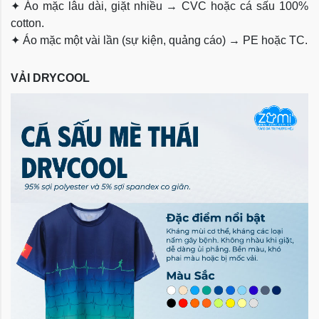
✦
Áo mặc lâu dài, giặt nhiều → CVC hoặc cá sấu 100%
cotton.
✦
Áo mặc một vài lần (sự kiện, quảng cáo) → PE hoặc TC.
VẢI DRYCOOL