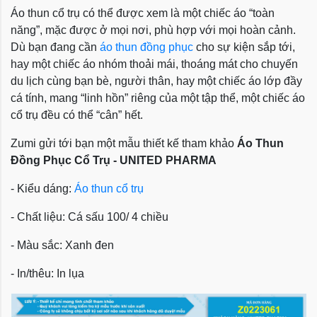
Áo thun cổ trụ có thể được xem là một chiếc áo “toàn
năng”, mặc được ở mọi nơi, phù hợp với mọi hoàn cảnh.
Dù bạn đang cần
áo thun đồng phục
cho sự kiện sắp tới,
hay một chiếc áo nhóm thoải mái, thoáng mát cho chuyến
du lịch cùng bạn bè, người thân, hay một chiếc áo lớp đầy
cá tính, mang “linh hồn” riêng của một tập thể, một chiếc áo
cổ trụ đều có thể “cân” hết.
Zumi gửi tới bạn một mẫu thiết kế tham khảo
Áo Thun
Đồng Phục Cổ Trụ - UNITED PHARMA
- Kiểu dáng:
Áo thun cổ trụ
- Chất liệu: Cá sấu 100/ 4 chiều
- Màu sắc: Xanh đen
- In/thêu: In lụa