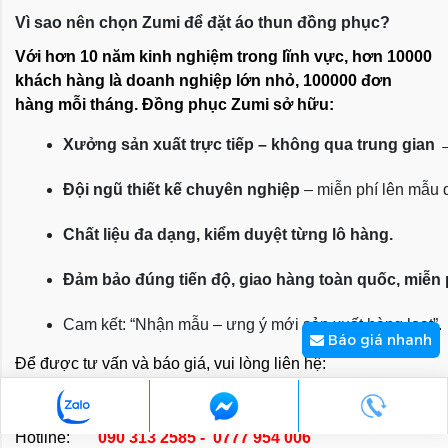
Vì sao nên chọn Zumi để đặt áo thun đồng phục?
Với hơn 10 năm kinh nghiệm trong lĩnh vực, hơn 10000
khách hàng là doanh nghiệp lớn nhỏ, 100000 đơn
hàng mỗi tháng. Đồng phục Zumi sở hữu:
Xưởng sản xuất trực tiếp – không qua trung gian
 
Đội ngũ thiết kế chuyên nghiệp
 – miễn phí lên mẫu
Chất liệu đa dạng, kiểm duyệt từng lô hàng.
Đảm bảo đúng tiến độ, giao hàng toàn quốc, miễn
Cam kết: “Nhận mẫu – ưng ý mới sản xuất hàng loạt”.
Báo giá nhanh
Để được tư vấn và báo giá, vui lòng liên hệ:
CÔNG TY TNHH TM DV TRƯỜNG VÂN
Hotline:
090 313 2585 - 0777 954 006