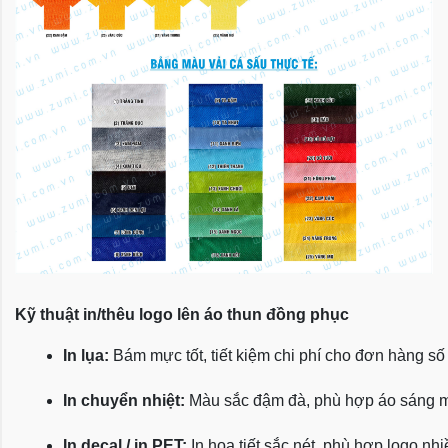
Kỹ thuật in/thêu logo lên áo thun đồng phục
In lụa:
 Bám mực tốt, tiết kiệm chi phí cho đơn hàng số
In chuyển nhiệt:
 Màu sắc đậm đà, phù hợp áo sáng 
In decal / in PET:
 In họa tiết sắc nét, phù hợp logo nh