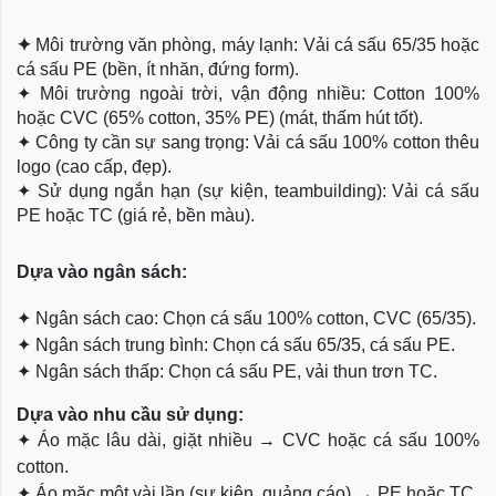
✦
Môi trường văn phòng, máy lạnh: Vải cá sấu 65/35 hoặc
cá sấu PE (bền, ít nhăn, đứng form).
✦
Môi trường ngoài trời, vận động nhiều: Cotton 100%
hoặc CVC (65% cotton, 35% PE) (mát, thấm hút tốt).
✦
Công ty cần sự sang trọng: Vải cá sấu 100% cotton thêu
logo (cao cấp, đẹp).
✦
Sử dụng ngắn hạn (sự kiện, teambuilding): Vải cá sấu
PE hoặc TC (giá rẻ, bền màu).
Dựa
vào ngân sách:
✦
Ngân sách cao: Chọn cá sấu 100% cotton, CVC (65/35).
✦
Ngân sách trung bình: Chọn cá sấu 65/35, cá sấu PE.
✦
Ngân sách thấp: Chọn cá sấu PE, vải thun trơn TC.
Dựa vào nhu cầu sử dụng:
✦
Áo mặc lâu dài, giặt nhiều → CVC hoặc cá sấu 100%
cotton.
✦
Áo mặc một vài lần (sự kiện, quảng cáo) → PE hoặc TC.