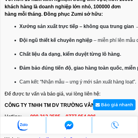
khách hàng là doanh nghiệp lớn nhỏ, 100000 đơn
hàng mỗi tháng. Đồng phục Zumi sở hữu:
Xưởng sản xuất trực tiếp – không qua trung gian
 
Đội ngũ thiết kế chuyên nghiệp
 – miễn phí lên mẫu
Chất liệu đa dạng, kiểm duyệt từng lô hàng.
Đảm bảo đúng tiến độ, giao hàng toàn quốc, miễn
Cam kết: “Nhận mẫu – ưng ý mới sản xuất hàng loạt”.
Để được tư vấn và báo giá, vui lòng liên hệ:
Báo giá nhanh
CÔNG TY TNHH TM DV TRƯỜNG VÂN
Hotline:
090 313 2585 - 0777 954 006
Email:
kinhdoanh@zumi.com.vn