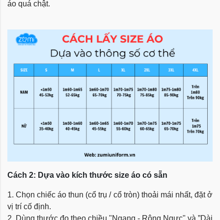
áo quá chật.
Cách 2: Dựa vào kích thước size áo có sẵn
1. Chọn chiếc áo thun (cổ trụ / cổ tròn) thoải mái nhất, đặt ở
vị trí cố định.
2. Dùng thước đo theo chiều "Ngang - Rộng Ngực" và ”Dài