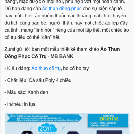
năng”, mặc được ở mọi nơi, phù hợp với mọi hoàn cảnh.
Dù bạn đang cần
áo thun đồng phục
cho sự kiện sắp tới,
hay một chiếc áo nhóm thoải mái, thoáng mát cho chuyến
du lịch cùng bạn bè, người thân, hay một chiếc áo lớp đầy
cá tính, mang “linh hồn” riêng của một tập thể, một chiếc áo
cổ trụ đều có thể “cân” hết.
Zumi gửi tới bạn một mẫu thiết kế tham khảo
Áo Thun
Đồng Phục Cổ Trụ - MB BANK
- Kiểu dáng:
Áo thun cổ trụ
, bo cổ bo tay
- Chất liệu: Cá sấu Poly 4 chiều
- Màu sắc: Xanh đen
- In/thêu: In lụa