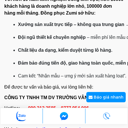
khách hàng là doanh nghiệp lớn nhỏ, 100000 đơn
hàng mỗi tháng. Đồng phục Zumi sở hữu:
Xưởng sản xuất trực tiếp – không qua trung gian
 
Đội ngũ thiết kế chuyên nghiệp
 – miễn phí lên mẫu
Chất liệu đa dạng, kiểm duyệt từng lô hàng.
Đảm bảo đúng tiến độ, giao hàng toàn quốc, miễn
Cam kết: “Nhận mẫu – ưng ý mới sản xuất hàng loạt”.
Để được tư vấn và báo giá, vui lòng liên hệ:
Báo giá nhanh
CÔNG TY TNHH TM DV TRƯỜNG VÂN
Hotline:
090 313 2585 - 0777 954 006
Email:
kinhdoanh@zumi.com.vn