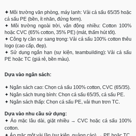
✦
Môi trường văn phòng, máy lạnh: Vải cá sấu 65/35 hoặc
cá sấu PE (bền, ít nhăn, đứng form).
✦
Môi trường ngoài trời, vận động nhiều: Cotton 100%
hoặc CVC (65% cotton, 35% PE) (mát, thấm hút tốt).
✦
Công ty cần sự sang trọng: Vải cá sấu 100% cotton thêu
logo (cao cấp, đẹp).
✦
Sử dụng ngắn hạn (sự kiện, teambuilding): Vải cá sấu
PE hoặc TC (giá rẻ, bền màu).
Dựa
vào ngân sách:
✦
Ngân sách cao: Chọn cá sấu 100% cotton, CVC (65/35).
✦
Ngân sách trung bình: Chọn cá sấu 65/35, cá sấu PE.
✦
Ngân sách thấp: Chọn cá sấu PE, vải thun trơn TC.
Dựa vào nhu cầu sử dụng:
✦
Áo mặc lâu dài, giặt nhiều → CVC hoặc cá sấu 100%
cotton.
✦
Áo mặc một vài lần (sự kiện, quảng cáo) → PE hoặc TC.