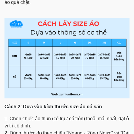
áo quá chật.
Cách 2: Dựa vào kích thước size áo có sẵn
1. Chọn chiếc áo thun (cổ trụ / cổ tròn) thoải mái nhất, đặt ở
vị trí cố định.
2. Dùng thước đo theo chiều "Ngang - Rộng Ngực" và ”Dài