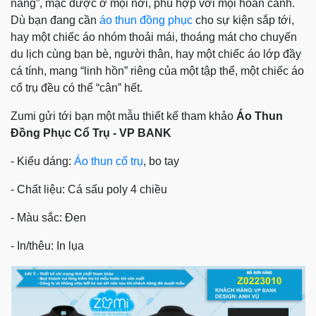
năng”, mặc được ở mọi nơi, phù hợp với mọi hoàn cảnh.
Dù bạn đang cần
áo thun đồng phục
cho sự kiện sắp tới,
hay một chiếc áo nhóm thoải mái, thoáng mát cho chuyến
du lịch cùng bạn bè, người thân, hay một chiếc áo lớp đầy
cá tính, mang “linh hồn” riêng của một tập thể, một chiếc áo
cổ trụ đều có thể “cân” hết.
Zumi gửi tới bạn một mẫu thiết kế tham khảo
Áo Thun
Đồng Phục Cổ Trụ -
VP BANK
- Kiểu dáng:
Áo thun cổ trụ
, bo tay
- Chất liệu: Cá sấu poly 4 chiều
- Màu sắc: Đen
- In/thêu: In lụa