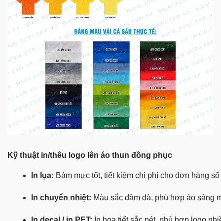
Kỹ thuật in/thêu logo lên áo thun đồng phục
In lụa:
 Bám mực tốt, tiết kiệm chi phí cho đơn hàng số
In chuyển nhiệt:
 Màu sắc đậm đà, phù hợp áo sáng 
In decal / in PET:
 In họa tiết sắc nét, phù hợp logo nh