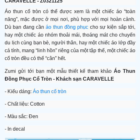
CARAVELLE - Z0321125
Áo thun cổ tròn
có thể được xem là một chiếc áo “toàn
năng”, mặc được ở mọi nơi, phù hợp với mọi hoàn cảnh.
Dù bạn đang cần
áo thun đồng phục
cho sự kiện sắp tới,
hay một chiếc áo nhóm thoải mái, thoáng mát cho chuyến
du lịch cùng bạn bè, người thân, hay một chiếc áo lớp đầy
cá tính, mang “linh hồn” riêng của một tập thể, một chiếc áo
cổ tròn
đều có thể “cân” hết.
Zumi gửi tới bạn một mẫu thiết kế tham khảo
Áo Thun
Đồng Phục Cổ Tròn -
Khách sạn CARAVELLE
- Kiểu dáng:
Áo thun cổ tròn
- Chất liệu: Cotton
- Màu sắc: Đen
- In decal