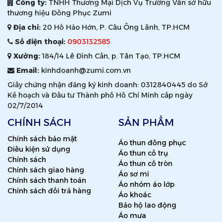
Công ty:
TNHH Thương Mại Dịch Vụ Trường Vân sở hữu
thương hiệu Đồng Phục Zumi
Địa chỉ:
20 Hồ Hảo Hớn, P. Cầu Ông Lãnh, TP.HCM
Số điện thoại:
0903132585
Xưởng:
184/14 Lê Đình Cẩn, p. Tân Tạo, TP.HCM
Email:
kinhdoanh@zumi.com.vn
Giấy chứng nhận đăng ký kinh doanh: 0312840445 do Sở
Kế hoạch và Đầu tư Thành phố Hồ Chí Minh cấp ngày
02/7/2014
CHÍNH SÁCH
SẢN PHẨM
Chính sách bảo mật
Áo thun đồng phục
Điều kiện sử dụng
Áo thun cổ trụ
Chính sách
Áo thun cổ tròn
Chính sách giao hàng
Áo sơ mi
Chính sách thanh toán
Áo nhóm áo lớp
Chính sách đổi trả hàng
Áo khoác
Bảo hộ lao động
Áo mưa