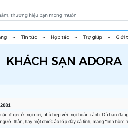
àng
Tin tức
Hợp tác
Trợ giúp
Giới 
KHÁCH SẠN ADORA
22081
”, mặc được ở mọi nơi, phù hợp với mọi hoàn cảnh. Dù bạn đan
ười thân, hay một chiếc áo lớp đầy cá tính, mang “linh hồn” riê