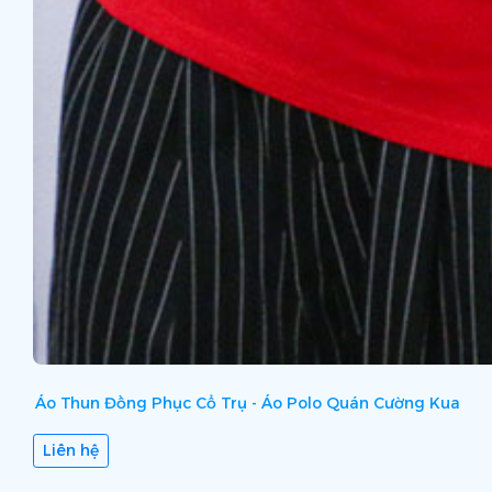
Áo Thun Đồng Phục Cổ Trụ - Áo Polo Quán Cường Kua
Liên hệ