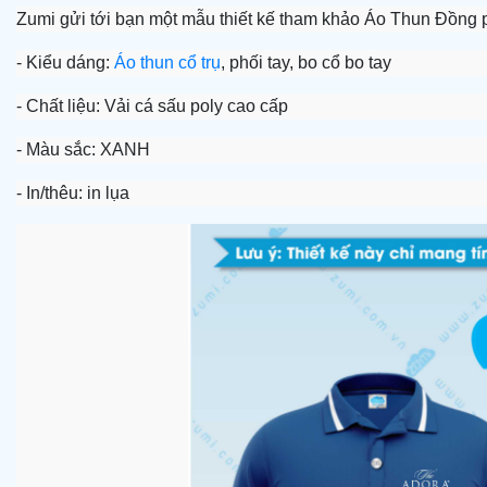
Zumi gửi tới bạn một mẫu thiết kế tham khảo
Áo Thun Đồng p
- Kiểu dáng:
Áo thun cổ trụ
, phối tay, bo cổ bo tay
- Chất liệu:
Vải cá sấu poly cao cấp
- Màu sắc: XANH
- In/thêu: in lụa