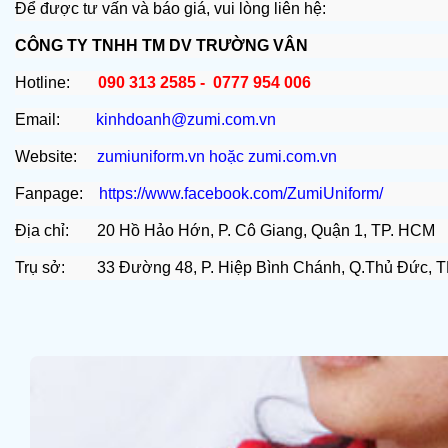
Để được tư vấn và báo giá, vui lòng liên hệ:
CÔNG TY TNHH TM DV TRƯỜNG VÂN
Hotline:
090 313 2585 - 0777 954 006
Email:
kinhdoanh@zumi.com.vn
Website:
zumiuniform.vn
hoặc
zumi.com.vn
Fanpage:
https://www.facebook.com/ZumiUniform/
Địa chỉ: 20 Hồ Hảo Hớn, P. Cô Giang, Quận 1, TP. HCM
Trụ sở: 33 Đường 48, P. Hiệp Bình Chánh, Q.Thủ Đức, 