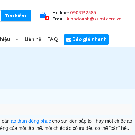
Hotline:
0903132585
0
Email:
kinhdoanh@zumi.com.vn
thiệu
Liên hệ
FAQ
Báo giá nhanh
g cần
áo thun đồng phục
cho sự kiện sắp tới, hay một chiếc áo
ng của một tập thể, một chiếc áo cổ trụ đều có thể “cân” hết.