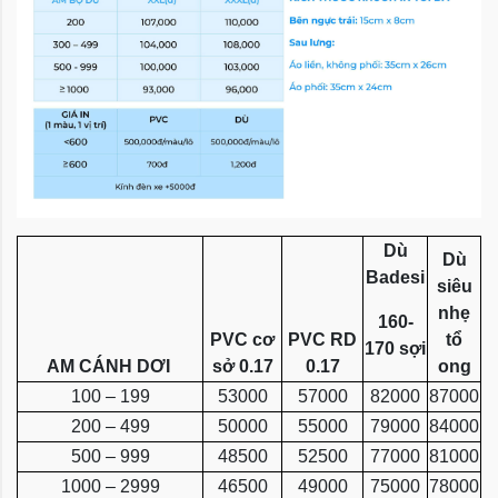
Dù
Dù
Badesi
siêu
nhẹ
160-
PVC cơ
PVC RD
tổ
170 sợi
AM CÁNH DƠI
sở 0.17
0.17
ong
100 – 199
53000
57000
82000
87000
200 – 499
50000
55000
79000
84000
500 – 999
48500
52500
77000
81000
1000 – 2999
46500
49000
75000
78000