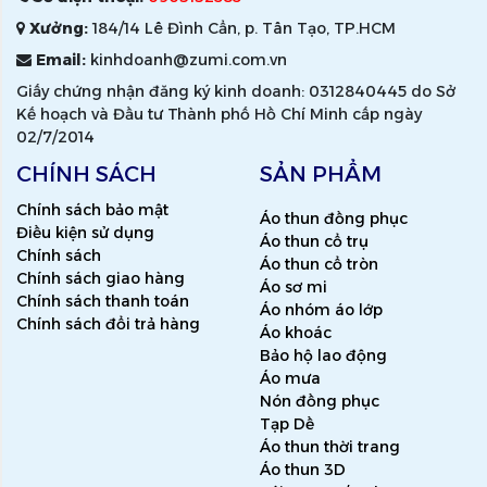
Xưởng:
184/14 Lê Đình Cẩn, p. Tân Tạo, TP.HCM
Email:
kinhdoanh@zumi.com.vn
Giấy chứng nhận đăng ký kinh doanh: 0312840445 do Sở
Kế hoạch và Đầu tư Thành phố Hồ Chí Minh cấp ngày
02/7/2014
CHÍNH SÁCH
SẢN PHẨM
Chính sách bảo mật
Áo thun đồng phục
Điều kiện sử dụng
Áo thun cổ trụ
Chính sách
Áo thun cổ tròn
Chính sách giao hàng
Áo sơ mi
Chính sách thanh toán
Áo nhóm áo lớp
Chính sách đổi trả hàng
Áo khoác
Bảo hộ lao động
Áo mưa
Nón đồng phục
Tạp Dề
Áo thun thời trang
Áo thun 3D