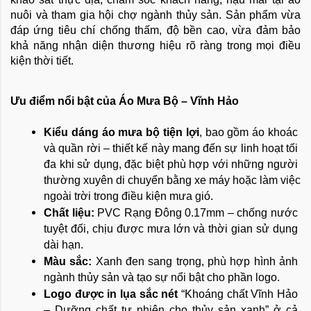
nuôi và tham gia hội chợ ngành thủy sản. Sản phẩm vừa 
đáp ứng tiêu chí chống thấm, độ bền cao, vừa đảm bảo 
khả năng nhận diện thương hiệu rõ ràng trong mọi điều 
kiện thời tiết.
Ưu điểm nổi bật của Áo Mưa Bộ – Vĩnh Hảo
Kiểu dáng áo mưa bộ tiện lợi
, bao gồm áo khoác 
và quần rời – thiết kế này mang đến sự linh hoạt tối 
đa khi sử dụng, đặc biệt phù hợp với những người 
thường xuyên di chuyển bằng xe máy hoặc làm việc 
ngoài trời trong điều kiện mưa gió.
Chất liệu:
 PVC Rạng Đông 0.17mm – chống nước 
tuyệt đối, chịu được mưa lớn và thời gian sử dụng 
dài hạn.
Màu sắc:
 Xanh đen sang trọng, phù hợp hình ảnh 
ngành thủy sản và tạo sự nổi bật cho phần logo.
Logo được in lụa sắc nét
 “Khoáng chất Vĩnh Hảo 
– Dưỡng chất tự nhiên cho thủy sản xanh” ở cả 