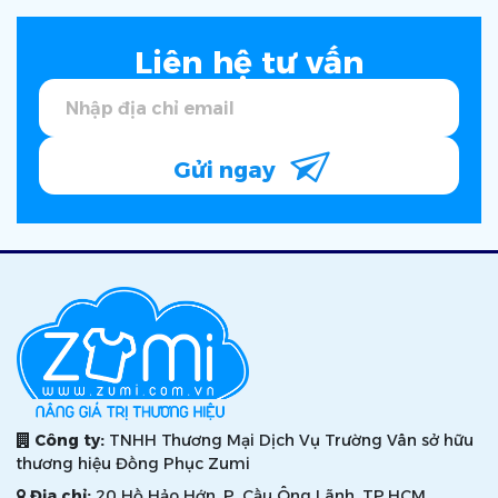
Liên hệ tư vấn
Gửi ngay
Công ty:
TNHH Thương Mại Dịch Vụ Trường Vân sở hữu
thương hiệu Đồng Phục Zumi
Địa chỉ:
20 Hồ Hảo Hớn, P. Cầu Ông Lãnh, TP.HCM