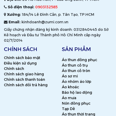
Số điện thoại:
0903132585
Xưởng:
184/14 Lê Đình Cẩn, p. Tân Tạo, TP.HCM
Email:
kinhdoanh@zumi.com.vn
Giấy chứng nhận đăng ký kinh doanh: 0312840445 do Sở
Kế hoạch và Đầu tư Thành phố Hồ Chí Minh cấp ngày
02/7/2014
CHÍNH SÁCH
SẢN PHẨM
Chính sách bảo mật
Áo thun đồng phục
Điều kiện sử dụng
Áo thun cổ trụ
Chính sách
Áo thun cổ tròn
Chính sách giao hàng
Áo sơ mi
Chính sách thanh toán
Áo nhóm áo lớp
Chính sách đổi trả hàng
Áo khoác
Bảo hộ lao động
Áo mưa
Nón đồng phục
Tạp Dề
Áo thun thời trang