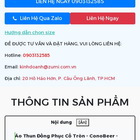
LIÊN HỆ NGAY
0903132585
Liên Hệ Qua Zalo
Liên Hệ Ngay
Hướng dẫn chọn size
ĐỂ ĐƯỢC TƯ VẤN VÀ ĐẶT HÀNG, VUI LÒNG LIÊN HỆ:
Hotline:
0903132585
Email:
kinhdoanh@zumi.com.vn
Địa chỉ:
20 Hồ Hảo Hớn, P. Cầu Ông Lãnh, TP.HCM
THÔNG TIN SẢN PHẨM
Nội dung
[Ẩn]
Áo Thun Đồng Phục Cổ Tròn - ConoBeer -