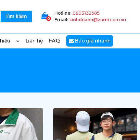
Hotline:
0903132585
0
Email:
kinhdoanh@zumi.com.vn
thiệu
Liên hệ
FAQ
Báo giá nhanh