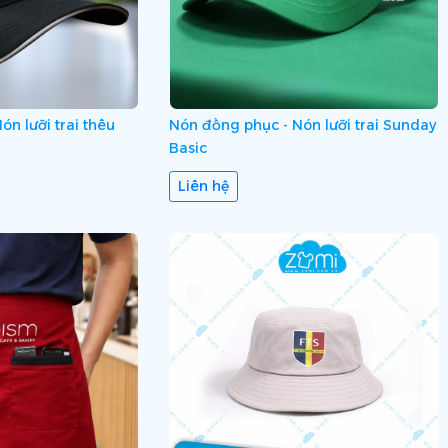
n lưỡi trai thêu
Nón đồng phục - Nón lưỡi trai Sunday
Basic
Liên hệ