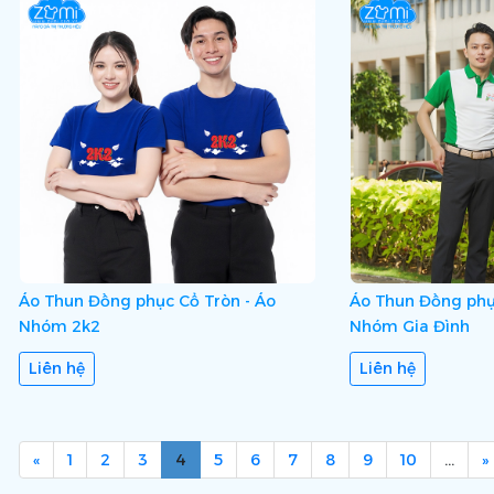
Áo Thun Đồng phục Cổ Tròn - Áo
Áo Thun Đồng phụ
Nhóm 2k2
Nhóm Gia Đình
Liên hệ
Liên hệ
«
1
2
3
4
5
6
7
8
9
10
…
»