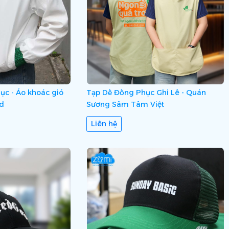
ục - Áo khoác gió
Tạp Dề Đồng Phục Ghi Lê - Quán
d
Sương Sâm Tâm Việt
Liên hệ