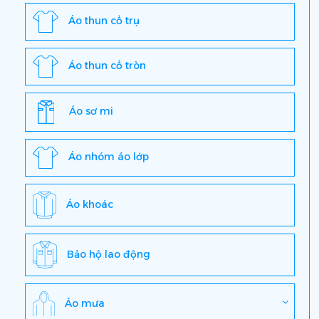
Áo thun cổ trụ
Áo thun cổ tròn
Áo sơ mi
Áo nhóm áo lớp
Áo khoác
Bảo hộ lao động
Áo mưa