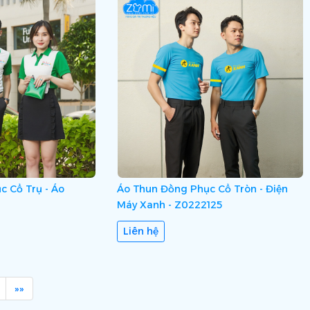
c Cổ Trụ - Áo
Áo Thun Đồng Phục Cổ Tròn - Điện
Máy Xanh - Z0222125
Liên hệ
»»