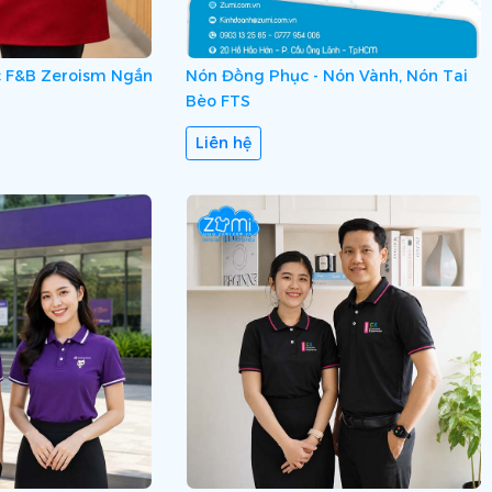
 F&B Zeroism Ngắn
Nón Đồng Phục - Nón Vành, Nón Tai
Bèo FTS
Liên hệ