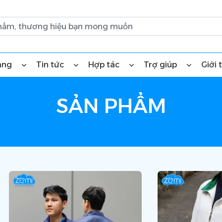
àng
Tin tức
Hợp tác
Trợ giúp
Giới 
SẢN PHẨM