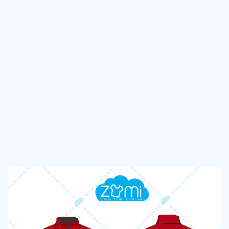
Áo khoác Đồng Phục - B&W realty group
Liên hệ