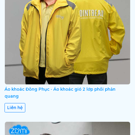
585
, Zumi sẽ đưa ra giải pháp toàn diện và chuyên nghiệp
để giúp quý doanh nghiệp “Nâng Giá Trị Thương Hiệu” và
gửi thông điệp trọn vẹn tới khách hàng.
Áo khoác Đồng Phục - Áo khoác gió 2 lớp phối phản
quang
Liên hệ