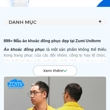
Trang Chủ
Áo Khoác
DANH MỤC
899+ Mẫu áo khoác đồng phục đẹp tại Zumi Uniform
Áo khoác đồng phục
là một sản phẩm không thể thiếu
trong trang phục của các đội nhóm, công ty hay tổ chức.
Với thiết kế đẹp mắt, chất liệu chắc chắn và phong cách
hiện đại, áo khoác đồng phục sẽ tạo nên sự chuyên
Xem thêm
nghiệp và đồng bộ cho đội ngũ của bạn.
Khi đặt
may áo
khoác đồng phục,
đặt áo thun đồng phục tphcm
bạn
có thể
yêu cầu Zumi thiết kế tuỳ chỉnh với các chi tiết như in logo,
tên và các yêu cầu khác của khách hàng.
Để được tư vấn và sở hữu những mẫu áo khoác đồng
phục với giá ưu đãi nhất hãy Liên hệ Hotline:
0903 132