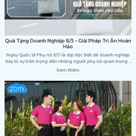
Quà Tặng Doanh Nghiệp 8/3 – Giải Pháp Tri Ân Hoàn
Hảo
Ngày Quốc tế Phụ nữ 8/3 là dịp đặc biệt để doanh nghiệp
bày tỏ sự trân trọng đến những người phụ nữ quan trọng –
từ nhân viên, khách hàng đến đối tác. Một món quà ý
Xem thêm
nghĩa không chỉ thể hiện sự quan tâm mà còn giúp doanh
nghiệp xây dựng hình ảnh chuyên nghiệp trong mắt đối
tác và khách hàng.