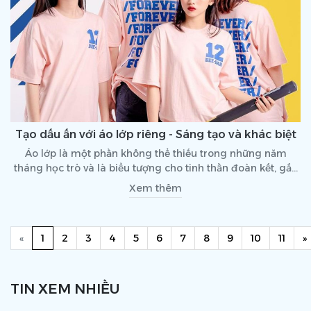
Tạo dấu ấn với áo lớp riêng - Sáng tạo và khác biệt
Áo lớp là một phần không thể thiếu trong những năm
tháng học trò và là biểu tượng cho tinh thần đoàn kết, gắn
bó giữa các thành viên trong lớp. Bài viết sau đây sẽ gợi ý
Xem thêm
cho bạn một số mẫu áo lớp đẹp, ấn tượng nhất hiện nay.
Previous
(current)
«
1
2
3
4
5
6
7
8
9
10
11
»
TIN XEM NHIỀU