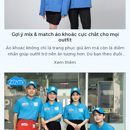
Gợi ý mix & match áo khoác cực chất cho mọi
outfit
Áo khoác không chỉ là trang phục giữ ấm mà còn là điểm
nhấn giúp outfit trở nên ấn tượng hơn. Dù bạn theo đuổi
phong cách cá tính, thanh lịch hay năng động, một chiếc
Xem thêm
áo khoác phù hợp sẽ giúp bạn tỏa sáng trong mọi hoàn
cảnh.