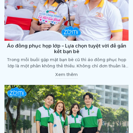
Áo đồng phục họp lớp – Lựa chọn tuyệt vời để gắn
kết bạn bè
Trong mỗi buổi gặp mặt bạn bè cũ thì áo đồng phục họp
lớp là một phần không thể thiếu. Không chỉ đơn thuần là
bộ đồng phục áo đồng phục họp lớp còn là biểu tượng của
Xem thêm
tinh thần đoàn kết, niềm tự hào cũng như như sự gắn bó
giữa các thành viên trong tập thể. Vậy, nếu còn chưa biết
chọn kiểu dáng, thiết kế nào cho bộ áp đồng phục này thì
cùng tham khảo bài viết sau đây nhé!