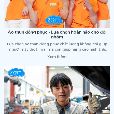
Áo thun đồng phục - Lựa chọn hoàn hảo cho đội
nhóm
Lựa chọn áo thun đồng phục chất lượng không chỉ giúp
người mặc thoải mái mà còn giúp nâng cao hình ảnh
chuyên nghiệp của doanh nghiệp. Dù trong môi trường
Xem thêm
công ty, lớp học hay các sự kiện, mẫu áo đồng phục đẹp sẽ
giúp tạo dấu ấn riêng biệt, nâng cao tinh thần đội nhóm
hiệu quả. Với thiết kế đa dạng, màu sắc phong phú, áo
thun đồng phục luôn là lựa chọn tối ưu cho mọi tập thể.
Cùng tìm hiểu chi tiết hơn về loại trang phục này trong bài
viết sau nhé.