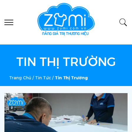
TIN THỊ TRƯỜNG
Trang Chủ
/
Tin Tức
/
Tin Thị Trường