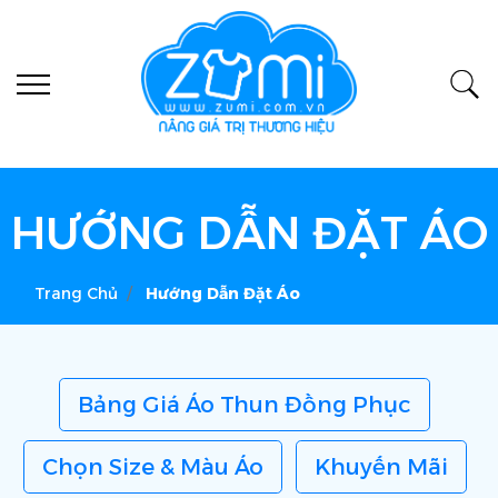
HƯỚNG DẪN ĐẶT ÁO
Trang Chủ
Hướng Dẫn Đặt Áo
Bảng Giá Áo Thun Đồng Phục
Chọn Size & Màu Áo
Khuyến Mãi