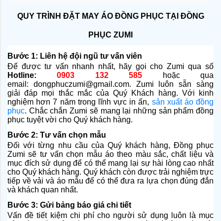
QUY TRÌNH ĐẶT MAY ÁO ĐỒNG PHỤC TẠI ĐỒNG
PHỤC ZUMI
Bước 1: Liên hệ đội ngũ tư vấn viên
Để được tư vấn nhanh nhất, hãy gọi cho Zumi qua số
Hotline:
0903 132 585
hoặc qua
email:
dongphuczumi@gmail.com
. Zumi luôn sẵn sàng
giải đáp mọi thắc mắc của Quý Khách hàng. Với kinh
nghiệm hơn 7 năm trong lĩnh vực in ấn,
sản xuất áo đồng
phục
. Chắc chắn Zumi sẽ mang lại những sản phẩm đồng
phục tuyệt vời cho Quý khách hàng.
Bước 2: Tư vấn chọn mẫu
Đối với từng nhu cầu của Quý khách hàng, Đồng phục
Zumi sẽ tư vấn chọn mẫu áo theo màu sắc, chất liệu và
mục đích sử dụng để có thể mang lại sự hài lòng cao nhất
cho Quý khách hàng. Quý khách còn được trải nghiệm trực
tiếp về vải và áo mẫu để có thể đưa ra lựa chọn đúng đắn
và khách quan nhất.
Bước 3: Gửi bảng báo giá chi tiết
Vấn đề tiết kiệm chi phí cho người sử dụng luôn là mục