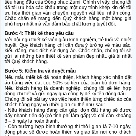
tiêu hàng đầu của Đồng phục Zumi. Chính vì vậy, chúng tôi
đã tối ưu hóa các khâu trong một quy trình khép kín để tối
ưu hóa thời gian vận chuyển, nguyên vật liệu, nhân công.
Chắc chắn sẽ mang đến Quý khách hàng một bảng giá
phù hợp nhất mà vẫn đảm bảo chất lượng tuyệt đối.
Bước 4: Thiết kế theo yêu cầu
Với đội ngũ thiết kế viên giàu kinh nghiệm, trẻ tuổi và nhiệt
huyết, Quý khách hàng chỉ cần đưa ý tưởng về màu sắc,
kiểu dáng, mục đích sử dụng áo. Chắc chắn, chúng tôi sẽ
gửi lại những bản thiết kế sản phẩm đẹp nhất, giá trị nhất
tới Quý khách hàng.
Bước 5: Kiểm tra và duyệt mẫu
Nếu mẫu thiết kế đã hoàn thiện, khách hàng xác nhận đặt
áo bằng việc đặt cọc 50% số tiền của toàn bộ đơn hàng.
Nếu khách hàng là doanh nghiệp, chúng tôi sẽ lên hợp
đồng chi tiết và gửi ngay qua công ty để ký tên đóng dấu.
Chúng tôi sẽ bắt tay vào việc hoàn thiện từng chiếc áo của
khách hàng ngay với thời gian cụ thể như sau:
- Nếu khách hàng đang cần gấp, đơn đặt hàng sẽ được
đẩy nhanh tiến độ (có tính phí làm gấp) và chỉ cần khoảng
3 – 5 ngày là hoàn thành.
- Còn trường hợp bình thường thì thời gian là 7-10 ngày,
đồng phục sẽ được hoàn thiện và giao tận nơi cho khách