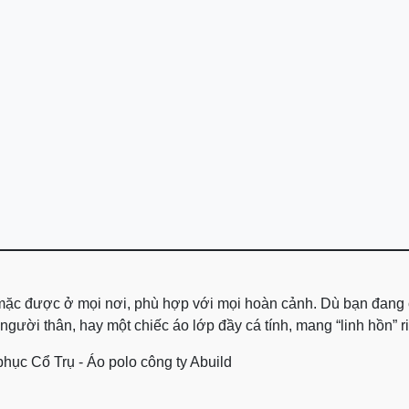
, mặc được ở mọi nơi, phù hợp với mọi hoàn cảnh. Dù bạn đang
ười thân, hay một chiếc áo lớp đầy cá tính, mang “linh hồn” riê
ục Cổ Trụ - Áo polo công ty Abuild