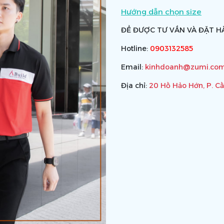
Hướng dẫn chọn size
ĐỂ ĐƯỢC TƯ VẤN VÀ ĐẶT HÀ
Hotline:
0903132585
Email:
kinhdoanh@zumi.com
Địa chỉ:
20 Hồ Hảo Hớn, P. C