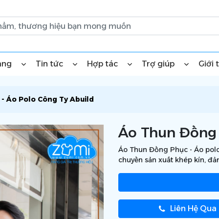
àng
Tin tức
Hợp tác
Trợ giúp
Giới 
- Áo Polo Công Ty Abuild
Áo Thun Đồng 
Áo Thun Đồng Phục - Áo polo 
chuyền sản xuất khép kín, đả
Liên Hệ Qua