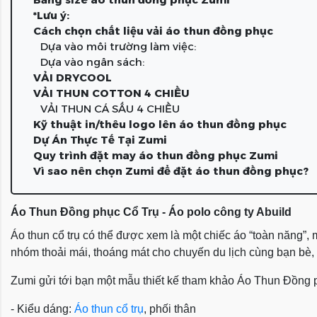
*Lưu ý:
Cách chọn chất liệu vải áo thun đồng phục
Dựa vào môi trường làm việc:
Dựa vào ngân sách:
VẢI DRYCOOL
VẢI THUN COTTON 4 CHIỀU
VẢI THUN CÁ SẤU 4 CHIỀU
Kỹ thuật in/thêu logo lên áo thun đồng phục
Dự Án Thực Tế Tại Zumi
Quy trình đặt may áo thun đồng phục Zumi
Vì sao nên chọn Zumi để đặt áo thun đồng phục?
Áo Thun Đồng phục Cổ Trụ - Áo polo công ty Abuild
Áo thun cổ trụ có thể được xem là một chiếc áo “toàn năng”
nhóm thoải mái, thoáng mát cho chuyến du lịch cùng bạn bè, ng
Zumi gửi tới bạn một mẫu thiết kế tham khảo
Áo Thun Đồng ph
- Kiểu dáng:
Áo thun cổ trụ
, phối thân