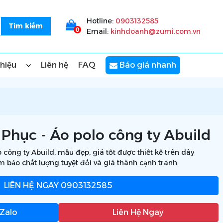
Hotline:
0903132585
0
Email:
kinhdoanh@zumi.com.vn
thiệu
Liên hệ
FAQ
Báo giá nhanh
Phục - Áo polo công ty Abuild
công ty Abuild, mẫu đẹp, giá tốt được thiết kế trên dây
m bảo chất lượng tuyệt đối và giá thành cạnh tranh
LIÊN HỆ NGAY
0903132585
 Zalo
Liên Hệ Ngay