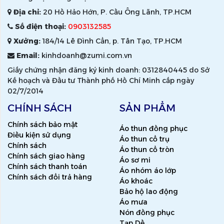
Địa chỉ:
20 Hồ Hảo Hớn, P. Cầu Ông Lãnh, TP.HCM
Số điện thoại:
0903132585
Xưởng:
184/14 Lê Đình Cẩn, p. Tân Tạo, TP.HCM
Email:
kinhdoanh@zumi.com.vn
Giấy chứng nhận đăng ký kinh doanh: 0312840445 do Sở
Kế hoạch và Đầu tư Thành phố Hồ Chí Minh cấp ngày
02/7/2014
CHÍNH SÁCH
SẢN PHẨM
Chính sách bảo mật
Áo thun đồng phục
Điều kiện sử dụng
Áo thun cổ trụ
Chính sách
Áo thun cổ tròn
Chính sách giao hàng
Áo sơ mi
Chính sách thanh toán
Áo nhóm áo lớp
Chính sách đổi trả hàng
Áo khoác
Bảo hộ lao động
Áo mưa
Nón đồng phục
Tạp Dề