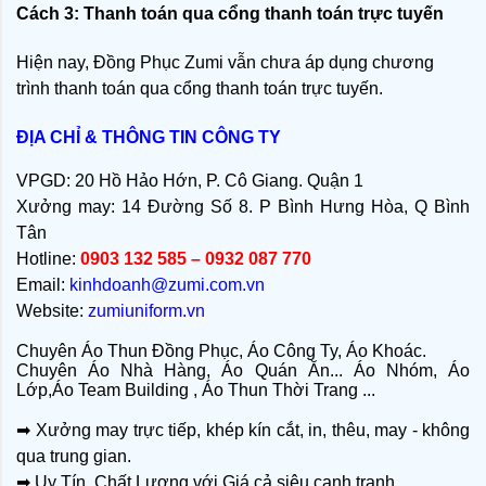
Cách 3: Thanh toán qua cổng thanh toán trực tuyến
Hiện nay, Đồng Phục Zumi vẫn chưa áp dụng chương
trình thanh toán qua cổng thanh toán trực tuyến.
ĐỊA CHỈ & THÔNG TIN CÔNG TY
VPGD: 20 Hồ Hảo Hớn, P. Cô Giang. Quận 1
Xưởng may: 14 Đường Số 8. P Bình Hưng Hòa, Q Bình
Tân
Hotline:
0903 132 585 – 0932 087 770
Email:
kinhdoanh@zumi.com.vn
Website:
zumiuniform.vn
Chuyên Áo Thun Đồng Phục, Áo Công Ty, Áo Khoác.
Chuyên Áo Nhà Hàng, Áo Quán Ăn... Áo Nhóm, Áo
Lớp,Áo Team Building , Áo Thun Thời Trang ...
➡
Xưởng may trực tiếp, khép kín cắt, in, thêu, may - không
qua trung gian.
➡
Uy Tín, Chất Lượng với Giá cả siêu cạnh tranh.