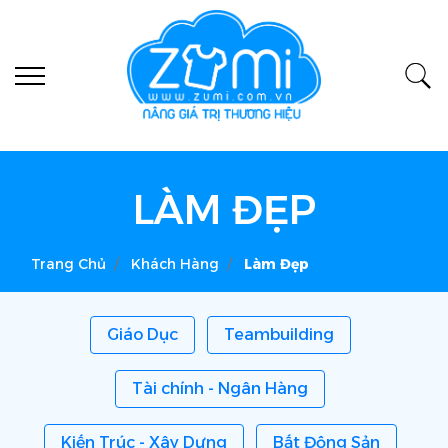
LÀM ĐẸP
Trang Chủ
Khách Hàng
Làm Đẹp
Giáo Dục
Teambuilding
Tài chính - Ngân Hàng
Kiến Trúc - Xây Dựng
Bất Động Sản