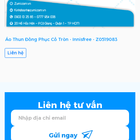
Áo Thun Đồng Phục Cổ Tròn - Innisfree - Z0519083
Liên hệ
Liên hệ tư vấn
Gửi ngay