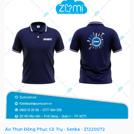
Áo Thun Đồng Phục Cổ Trụ - Senka - Z1220072