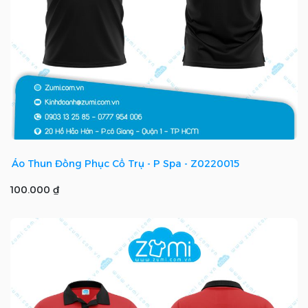
Áo Thun Đồng Phục Cổ Trụ - P Spa - Z0220015
100.000 ₫