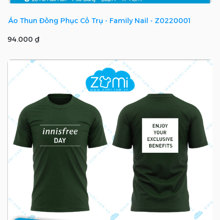
Áo Thun Đồng Phục Cổ Trụ - Family Nail - Z0220001
94.000 ₫