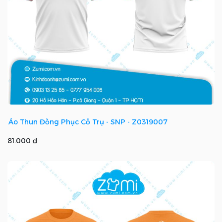
Áo Thun Đồng Phục Cổ Trụ - SNP - Z0319007
81.000 ₫