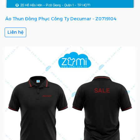
Áo Thun Đồng Phục Công Ty Decumar - Z0719104
Liên hệ