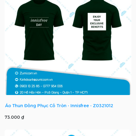
Áo Thun Đồng Phục Cổ Tròn - Innisfree - Z0321012
73.000 ₫