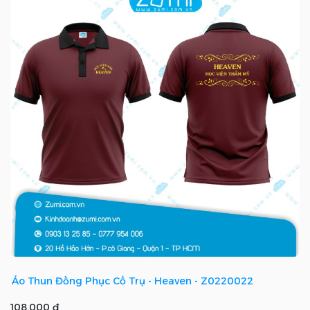
Áo Thun Đồng Phục Cổ Trụ - Heaven - Z0220022
108.000 ₫