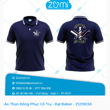
Áo Thun Đồng Phục Cổ Trụ - Đạt Baber - Z1219036