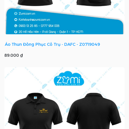
Áo Thun Đồng Phục Cổ Trụ - DAFC - Z0719049
89.000 ₫