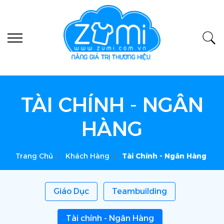
TÀI CHÍNH - NGÂN
HÀNG
Trang Chủ
Khách Hàng
Tài Chính - Ngân Hàng
Giáo Dục
Teambuilding
Tài chính - Ngân Hàng