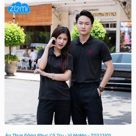
Áo Thun Đồng Phục Cổ Trụ - Ví MoMo - Z0323101